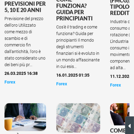
(FMCG): C
PREVISIONI PER
FUNZIONA?
TIPOLOGI
5, 10 E 20 ANNI
GUIDA PER
REDDITI
PRINCIPIANTI
Previsione del prezzo
Industria dei
dell'oro Utilizzato
Cos'è il trading e come
consumo a r
come mezzo di
funziona? Guida per
rotazione (
scambio e di
principianti Il mondo
L'industria de
commercio fin
degli strumenti
consumo in 
dall'antichità, l'oro è
finanziari si è evoluto in
movimento è
stato considerato uno
un mondo affascinante
componente c
dei beni più pr...
in cui esis...
ad alta...
26.03.2025 16:38
16.01.2025 01:35
11.12.2024 
Forex
Forex
Forex
COME CR