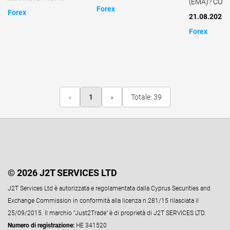
(EMA)? COME
Forex
Forex
21.08.2024 
Forex
«
1
»
Totale: 39
© 2026 J2T SERVICES LTD
J2T Services Ltd è autorizzata e regolamentata dalla Cyprus Securities and
Exchange Commission in conformità alla licenza n.281/15 rilasciata il
25/09/2015. Il marchio "Just2Trade" è di proprietà di J2T SERVICES LTD.
Numero di registrazione:
HE 341520