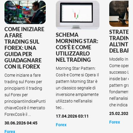
COME INIZIARE
STRATEG
SCHEMA
A FARE
TRADIN
MORNING STAR:
TRADING SUL
ALL'INT
COS'È E COME
FOREX: UNA
DEL BAR
UTILIZZARLO
GUIDA PER
NEL TRADING
Modello Insi
GUADAGNARE
Come operar
CON IL FOREX
Morning Star Pattern:
successo La
Cos’è e Come si Opera Il
Come iniziare a fare
inside bar è 
pattern Morning Star è
trading sul Forex per
pattern graf
un classico segnale di
principianti Il trading
fondamental
inversione ampiamente
sul Forex per
nell'analisi t
utilizzato nell’analisi
principiantiIndicePunti
che indica una
tec...
chiaveCos'è il mercato
25.02.2026 
ForexCos'è il ...
17.04.2026 03:11
Forex
30.06.2026 04:45
Forex
Forex