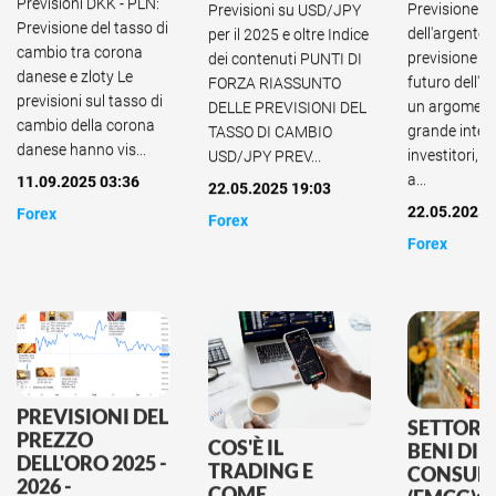
Previsioni DKK - PLN:
Previsione d
Previsioni su USD/JPY
Previsione del tasso di
dell'argento 
per il 2025 e oltre Indice
cambio tra corona
previsione d
dei contenuti PUNTI DI
danese e zloty Le
futuro dell'a
FORZA RIASSUNTO
previsioni sul tasso di
un argoment
DELLE PREVISIONI DEL
cambio della corona
grande inter
TASSO DI CAMBIO
danese hanno vis...
investitori, t
USD/JPY PREV...
a...
11.09.2025 03:36
22.05.2025 19:03
22.05.2025 
Forex
Forex
Forex
PREVISIONI DEL
SETTORE 
PREZZO
COS'È IL
BENI DI 
DELL'ORO 2025 -
TRADING E
CONSU
2026 -
COME