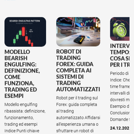
INTERVA
ROBOT DI
MODELLO
TEMPO: 
TRADING
BEARISH
COSA SE
FOREX: GUIDA
ENGULFING:
PER I TR
COMPLETA AI
DEFINIZIONE,
Periodo di t
SISTEMI DI
COME
Indice: Che co
TRADING
FUNZIONA,
time frame? 
AUTOMATIZZATI
TRADING ED
intervalli di
ESEMPI
Robot per il trading sul
dovresti mon
Forex: guida completa
Modello engulfing
Esempio di t
al trading
ribassista: definizione,
Conclusione
automatizzato Affidarsi
funzionamento,
Domande fre.
all'esperienza umana o
trading ed esempi
24.12.2025 
sfruttare un robot di
Indice Punti chiave