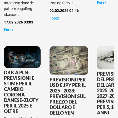
Forex
trading forex p...
Interpretazione del
pattern engulfing
02.02.2026 04:46
ribassis...
Forex
17.02.2026 03:03
Forex
DKK A PLN:
PREVISI
PREVISIONI E
DEL PRE
PREVISIONI PER
STIME PER IL
DELL'AR
USD E JPY PER IL
CAMBIO
2025, 202
2025 - 2028:
CORONA
2027-203
PREVISIONI SUL
DANESE-ZLOTY
PREVISI
PREZZO DEL
PER IL 2025 E
PER 5, 10 
DOLLARO E
OLTRE
ANNI
DELLO YEN