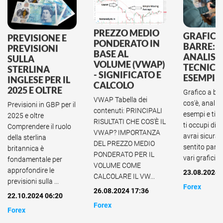
PREZZO MEDIO
GRAFICO
PREVISIONE E
PONDERATO IN
BARRE: C
PREVISIONI
BASE AL
ANALISI
SULLA
VOLUME (VWAP)
TECNICA
STERLINA
- SIGNIFICATO E
ESEMPI E 
INGLESE PER IL
CALCOLO
2025 E OLTRE
Grafico a bar
VWAP Tabella dei
cos'è, analisi
Previsioni in GBP per il
contenuti: PRINCIPALI
esempi e tipo
2025 e oltre
RISULTATI CHE COS'È IL
ti occupi di t
Comprendere il ruolo
VWAP? IMPORTANZA
avrai sicura
della sterlina
DEL PREZZO MEDIO
sentito parla
britannica è
PONDERATO PER IL
vari grafici de
fondamentale per
VOLUME COME
approfondire le
23.08.2024 
CALCOLARE IL VW...
previsioni sulla ...
Forex
26.08.2024 17:36
22.10.2024 06:20
Forex
Forex