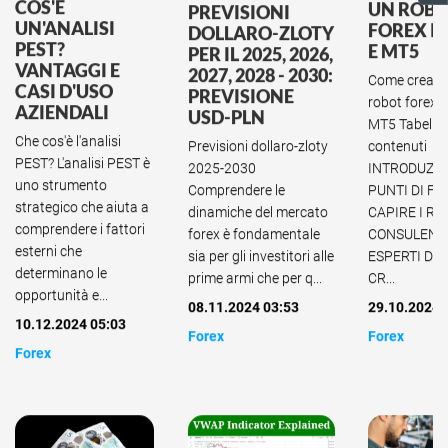
COS'È
UN ROB
PREVISIONI
UN'ANALISI
FOREX I
DOLLARO-ZLOTY
PEST?
E MT5
PER IL 2025, 2026,
VANTAGGI E
2027, 2028 - 2030:
Come creare
CASI D'USO
PREVISIONE
robot forex 
AZIENDALI
USD-PLN
MT5 Tabella 
Che cos'è l'analisi
Previsioni dollaro-zloty
contenuti
PEST? L'analisi PEST è
2025-2030
INTRODUZI
uno strumento
Comprendere le
PUNTI DI F
strategico che aiuta a
dinamiche del mercato
CAPIRE I RO
comprendere i fattori
forex è fondamentale
CONSULENT
esterni che
sia per gli investitori alle
ESPERTI DE
determinano le
prime armi che per q...
CR...
opportunità e...
08.11.2024 03:53
29.10.2024 
10.12.2024 05:03
Forex
Forex
Forex