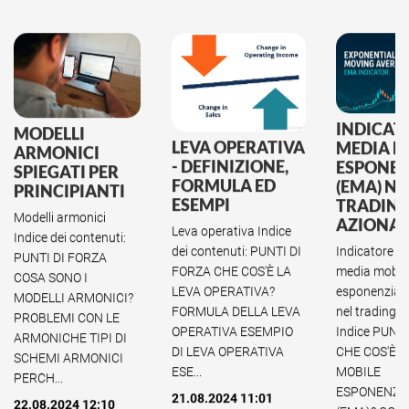
INDICAT
MODELLI
LEVA OPERATIVA
MEDIA M
ARMONICI
- DEFINIZIONE,
ESPONEN
SPIEGATI PER
FORMULA ED
(EMA) NE
PRINCIPIANTI
ESEMPI
TRADIN
Modelli armonici
AZIONA
Leva operativa Indice
Indice dei contenuti:
Indicatore de
dei contenuti: PUNTI DI
PUNTI DI FORZA
media mobil
FORZA CHE COS'È LA
COSA SONO I
esponenzial
LEVA OPERATIVA?
MODELLI ARMONICI?
nel trading a
FORMULA DELLA LEVA
PROBLEMI CON LE
Indice PUNT
OPERATIVA ESEMPIO
ARMONICHE TIPI DI
CHE COS'È L
DI LEVA OPERATIVA
SCHEMI ARMONICI
MOBILE
ESE...
PERCH...
ESPONENZI
21.08.2024 11:01
22.08.2024 12:10