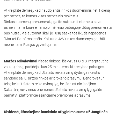
Atkreipkite dėmesį, kad naudojantis rinkos duomenimis net 1 dieną
per mėnesį taikomas visas mėnesinis mokestis.
Rinkos duomenų prenumeratą galite nutraukti internetu savo
asmeniniame biure einamojo mėnesio pabaigoje. Jūsų prenumerata
bus nutraukta automatiškai, jei jūsų sąskaitos likutis nepadengs
"Market Data" mokesčio. Kai kurie JAV rinkos duomenys gali būti
neprieinami Rusijos gyventojams.
Maržos reikalavimai
visose rinkose, išskyrus FORTS ir tarptautinę
valiutų rinką, padidėja likus 25 minutėms iki prekybos pabaigos.
Atkreipkite dėmesį, kad Užstato reikalavimų dydis gali keistis
sandorio šalių, biržos rinkos ar brokerio prašymu. Bendrovė turi
teisę keisti Užstato reikalavimų lygį be išankstinio įspėjimo.
Dabartinį kiekvienos priemonės Užstato reikalavimų lygį galite
pamatyti platformoje esančiame priemonės aprašyme.
Dividendų išmokėjimo komisinio atlyginimo suma už Jungtinės