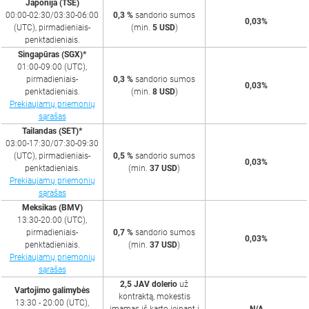
Japonija (TSE)
00:00-02:30/03:30-06:00
0,3 %
sandorio sumos
0,03%
(UTC), pirmadieniais-
(min.
5 USD
)
penktadieniais.
Singapūras (SGX)*
01:00-09:00 (UTC),
pirmadieniais-
0,3 %
sandorio sumos
0,03%
penktadieniais.
(min.
8 USD
)
Prekiaujamų priemonių
sąrašas
Tailandas (SET)*
03:00-17:30/07:30-09:30
(UTC), pirmadieniais-
0,5 %
sandorio sumos
0,03%
penktadieniais.
(min.
37 USD
)
Prekiaujamų priemonių
sąrašas
Meksikas (BMV)
13:30-20:00 (UTC),
pirmadieniais-
0,7 %
sandorio sumos
0,03%
penktadieniais.
(min.
37 USD
)
Prekiaujamų priemonių
sąrašas
2,5 JAV dolerio
už
Vartojimo galimybės
kontraktą, mokestis
13:30 - 20:00 (UTC),