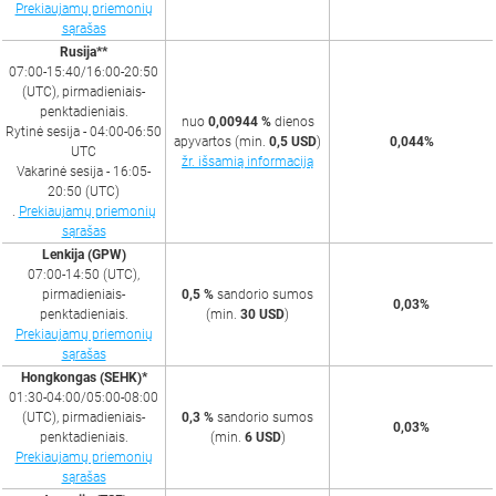
Prekiaujamų priemonių
sąrašas
Rusija**
07:00-15:40/16:00-20:50
(UTC), pirmadieniais-
penktadieniais.
nuo
0,00944 %
dienos
Rytinė sesija - 04:00-06:50
apyvartos (min.
0,5 USD
)
0,044%
UTC
žr. išsamią informaciją
Vakarinė sesija - 16:05-
20:50 (UTC)
.
Prekiaujamų priemonių
sąrašas
Lenkija (GPW)
07:00-14:50 (UTC),
pirmadieniais-
0,5 %
sandorio sumos
0,03%
penktadieniais.
(min.
30 USD
)
Prekiaujamų priemonių
sąrašas
Hongkongas (SEHK)*
01:30-04:00/05:00-08:00
(UTC), pirmadieniais-
0,3 %
sandorio sumos
0,03%
penktadieniais.
(min.
6 USD
)
Prekiaujamų priemonių
sąrašas