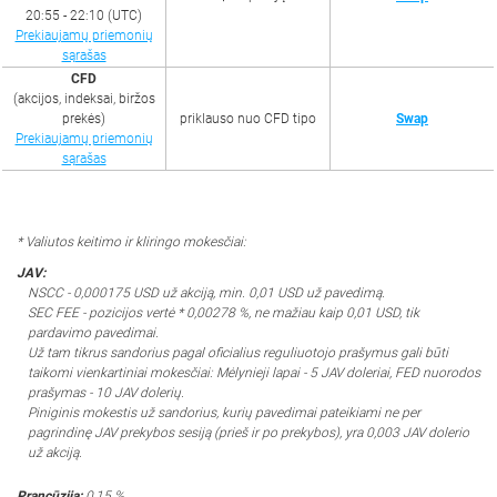
20:55 - 22:10 (UTC)
Prekiaujamų priemonių
sąrašas
CFD
(akcijos, indeksai, biržos
prekės)
priklauso nuo CFD tipo
Swap
Prekiaujamų priemonių
sąrašas
* Valiutos keitimo ir kliringo mokesčiai:
JAV:
NSCC - 0,000175 USD už akciją, min. 0,01 USD už pavedimą.
SEC FEE - pozicijos vertė * 0,00278 %, ne mažiau kaip 0,01 USD, tik
pardavimo pavedimai.
Už tam tikrus sandorius pagal oficialius reguliuotojo prašymus gali būti
taikomi vienkartiniai mokesčiai: Mėlynieji lapai - 5 JAV doleriai, FED nuorodos
prašymas - 10 JAV dolerių.
Piniginis mokestis už sandorius, kurių pavedimai pateikiami ne per
pagrindinę JAV prekybos sesiją (prieš ir po prekybos), yra 0,003 JAV dolerio
už akciją.
Prancūzija:
0,15 %