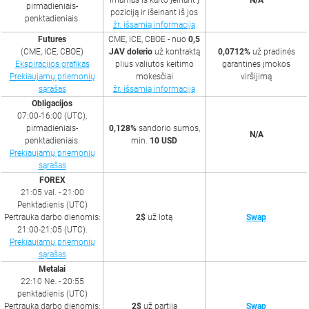
imamas iš karto įeinant į
N/A
pirmadieniais-
poziciją ir išeinant iš jos
penktadieniais.
žr. išsamią informaciją
Futures
CME, ICE, CBOE - nuo
0,5
(CME, ICE, CBOE)
JAV dolerio
už kontraktą
0,0712%
už pradinės
Ekspiracijos grafikas
plius valiutos keitimo
garantinės įmokos
Prekiaujamų priemonių
mokesčiai
viršijimą
sąrašas
žr. išsamią informaciją
Obligacijos
07:00-16:00 (UTC),
pirmadieniais-
0,128%
sandorio sumos,
N/A
penktadieniais.
min.
10 USD
Prekiaujamų priemonių
sąrašas
FOREX
21:05 val. - 21:00
Penktadienis (UTC)
Pertrauka darbo dienomis:
2$
už lotą
Swap
21:00-21:05 (UTC).
Prekiaujamų priemonių
sąrašas
Metalai
22:10 Ne. - 20:55
penktadienis (UTC)
Pertrauka darbo dienomis:
2$
už partiją
Swap