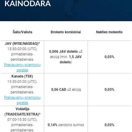
KAINODARA
Šalis/Valiuta
Brokerio komisiniai
Nakties mokestis
JAV (NYSE/NASDAQ)*
13:30-20:00 (UTC),
0,006 JAV dolerio
už
pirmadieniais-
akciją (min.
1,5 JAV
0,03%
penktadieniais.
dolerio
)
Prekiaujamų priemonių
sąrašas
Kanada (TSX)
13:30-20:00 (UTC),
pirmadieniais-
0,06 CAD
už akciją
0,03%
penktadieniais.
Prekiaujamų priemonių
sąrašas
Vokietija
(TRADEGATE/XETRA)*
07:00-15:30 (UTC),
pirmadieniais-
0,14%
sandorio sumos
0,03%
penktadieniais.