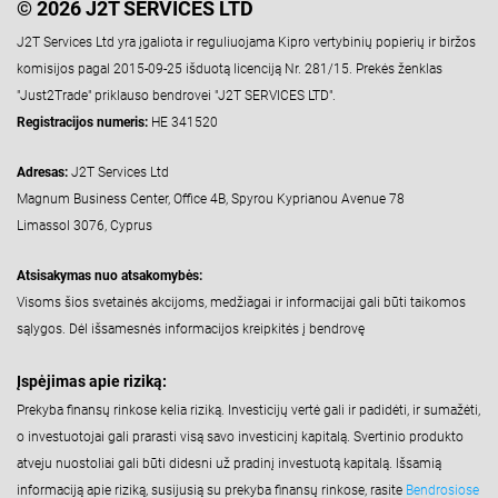
© 2026 J2T SERVICES LTD
J2T Services Ltd yra įgaliota ir reguliuojama Kipro vertybinių popierių ir biržos
komisijos pagal 2015-09-25 išduotą licenciją Nr. 281/15. Prekės ženklas
"Just2Trade" priklauso bendrovei "J2T SERVICES LTD".
Registracijos numeris:
HE 341520
Adresas:
J2T Services Ltd
Magnum Business Center, Office 4B, Spyrou Kyprianou Avenue 78
Limassol 3076, Cyprus
Atsisakymas nuo atsakomybės:
Visoms šios svetainės akcijoms, medžiagai ir informacijai gali būti taikomos
sąlygos. Dėl išsamesnės informacijos kreipkitės į bendrovę
Įspėjimas apie riziką:
Prekyba finansų rinkose kelia riziką. Investicijų vertė gali ir padidėti, ir sumažėti,
o investuotojai gali prarasti visą savo investicinį kapitalą. Svertinio produkto
atveju nuostoliai gali būti didesni už pradinį investuotą kapitalą. Išsamią
informaciją apie riziką, susijusią su prekyba finansų rinkose, rasite
Bendrosiose