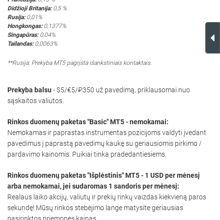
Didžioji Britanija:
0,5 %
Rusija:
0,01%
Hongkongas:
0,1377%
Singapūras:
0,04%
Tailandas:
0,0063%
**Rusija: Prekyba MT5 pagrįsta išankstiniais kontaktais.
Prekyba balsu
- $5/€5/₽350 už pavedimą, priklausomai nuo
sąskaitos valiutos.
Rinkos duomenų paketas "Basic" MT5 - nemokamai:
Nemokamas ir paprastas instrumentas pozicijoms valdyti įvedant
pavedimus į paprastą pavedimų kaukę su geriausiomis pirkimo /
pardavimo kainomis. Puikiai tinka pradedantiesiems.
Rinkos duomenų paketas "Išplėstinis" MT5 - 1 USD per mėnesį
arba nemokamai, jei sudaromas 1 sandoris per mėnesį:
Realaus laiko akcijų, valiutų ir prekių rinkų vaizdas kiekvieną paros
sekundę! Mūsų rinkos stebėjimo lange matysite geriausias
pasirinktos priemonės kainas.