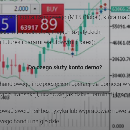
ynczego konta handlowego (MT5 Global), która ma 3
ełd w Europie, USA, krajach azjatyckich;
i futures i parami walutowymi (Forex);
Do czego służy konto demo?
andlowego i rozpoczęciem operacji za pomocą wła
ia transakcji, ucząc się jak działa terminal i jaki
ować swoich sił bez ryzyka lub wypracować nowe str
ego handlu na giełdzie.