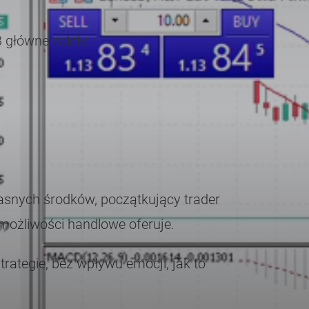
 główne zalety:
snych środków, początkujący trader
e możliwości handlowe oferuje.
ategie, bez wpływu emocji, jak to