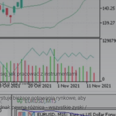
 się, jak pracować z instrumentami
yka dla inwestycji.
ystuje bieżące notowania rynkowe, aby
ednak pewna różnica - wszystkie zyski /