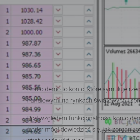
Konto demo to konto, które symuluje rzec
handlowymi na rynkach światowych i spró
Pod względem funkcjonalności konto demo
trader mógł dowiedzieć się, jak zorganizo