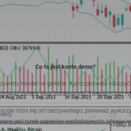
Co to jest konto demo?
zywisty handel na giełdzie. Konto pozwala nauczyć
bować swoich sił w dokonywaniu transakcji bez ryz
 nie różni się od rzeczywistego, ponieważ wykorz
wany jest rynek papierów wartościowych. Istnieje j