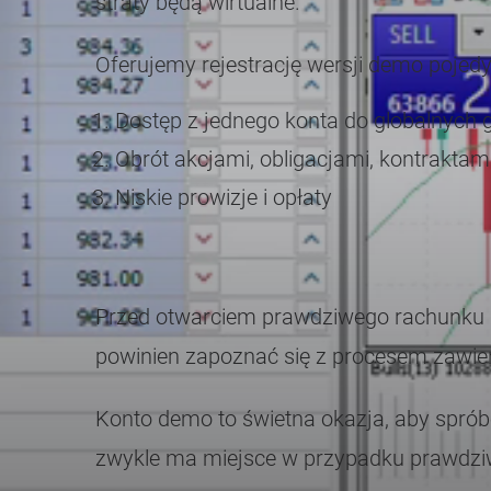
straty będą wirtualne.
Oferujemy rejestrację wersji demo pojed
Dostęp z jednego konta do globalnych gi
Obrót akcjami, obligacjami, kontraktam
Niskie prowizje i opłaty
Przed otwarciem prawdziwego rachunku h
powinien zapoznać się z procesem zawieran
Konto demo to świetna okazja, aby sprób
zwykle ma miejsce w przypadku prawdziw