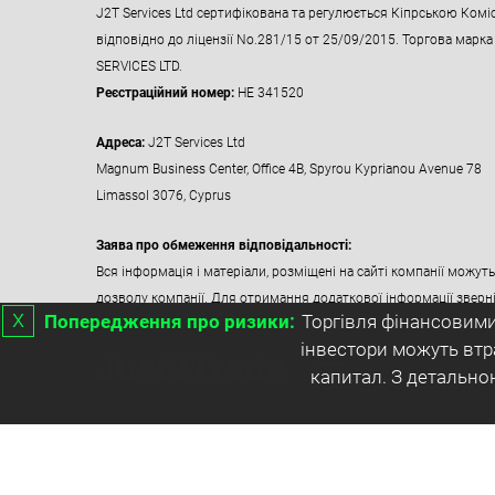
J2T Services Ltd сертифікована та регулюється Кіпрською Коміс
відповідно до ліцензії No.281/15 от 25/09/2015. Торгова марка
SERVICES LTD.
Реєстраційний номер:
HE 341520
Адреса:
J2T Services Ltd
Magnum Business Center, Office 4B, Spyrou Kyprianou Avenue 78
Limassol 3076, Cyprus
Заява про обмеження відповідальності:
Вся інформація і матеріали, розміщені на сайті компанії можу
дозволу компанії. Для отримання додаткової інформації зверні
х
Попередження про ризики:
Торгівля фінансовими
інвестори можуть втр
капитал. З детально