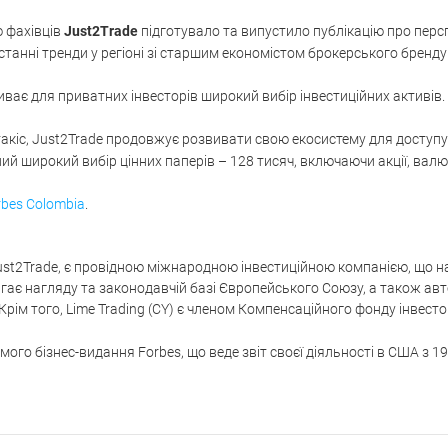
 фахівців
Just2Trade
підготувало та випустило публікацію про перс
танні тренди у регіоні зі старшим економістом брокерського бренд
ває для приватних інвесторів широкий вибір інвестиційних активів.
такіс, Just2Trade продовжує розвивати свою екосистему для доступу
 широкий вибір цінних паперів – 128 тисяч, включаючи акції, валюти
rbes Colombia
.
ust2Trade, є провідною міжнародною інвестиційною компанією, що н
ягає нагляду та законодавчій базі Європейського Союзу, а також ав
 Крім того, Lime Trading (CY) є членом Компенсаційного фонду інвесто
мого бізнес-видання Forbes, що веде звіт своєї діяльності в США з 19