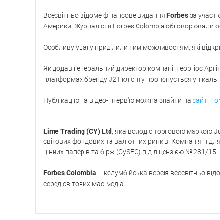
Всесвітньо відоме фінансове видання
Forbes
за участю
Америки. Журналісти Forbes Colombia обговорювали ос
Особливу увагу приділили тим можливостям, які відкри
Як додав генеральний директор компанії Георгіос Аргі
платформах бренду J2T клієнту пропонується унікальний
Публікацію та відео-інтерв'ю можна знайти на
сайті Fo
Lime Trading (CY) Ltd
, яка володіє торговою маркою J
світових фондових та валютних ринків. Компанія підл
цінних паперів та бірж (CySEC) під ліцензією № 281/15.
Forbes Colombia
– колумбійська версія всесвітньо відо
серед світових мас-медіа.