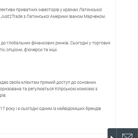
пективи приватних інвесторів у країнах Латинської
у Just2Trade з Латинської Америки Іваном Марченом.
 до глобальних фінансових ринків. Сьогодні у торгових
, опціони, ф'ючерси та інші.
адає своїм клієнтам прямий доступ до основних
торизована та регулюється Кіпрською комісією з
рів.
17 року і є сьогодні одним із найвідоміших брендів