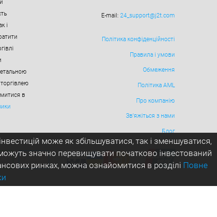
и
сть
E-mail:
24_support@j2t.com
к і
ратити
Політика конфіденційності
гівлі
Правила і умови
и
Обмеження
детальною
 торгівлею
Політика AML
омитися в
Про компанію
зики
Зв'яжіться з нами
Блог
інвестицій може як збільшуватися, так і зменшуватися,
ти можуть значно перевищувати початково інвестований
ОК
ДЕМО
нансових ринках, можна ознайомитися в розділі
Повне
ки