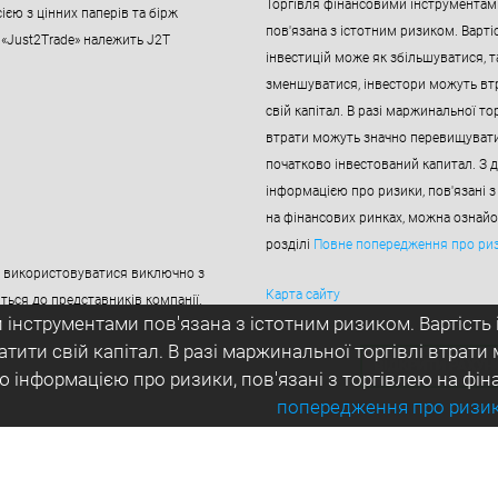
Торгівля фінансовими інструментам
ією з цінних паперів та бірж
пов'язана з істотним ризиком. Варті
 «Just2Trade» належить J2T
інвестицій може як збільшуватися, та
зменшуватися, інвестори можуть вт
свій капітал. В разі маржинальної тор
втрати можуть значно перевищуват
початково інвестований капитал. З 
інформацією про ризики, пов'язані з
на фінансових ринках, можна ознай
розділі
Повне попередження про ри
ть використовуватися виключно з
Карта сайту
ться до представників компанії.
 інструментами пов'язана з істотним ризиком. Вартість 
атити свій капітал. В разі маржинальної торгівлі втра
ВІДКРИТИ РАХУН
ю інформацією про ризики, пов'язані з торгівлею на фі
попередження про ризи