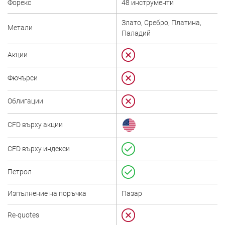
Форекс
48 инструменти
Злато, Сребро, Платина,
Метали
Паладий
Акции
Фючърси
Облигации
CFD върху акции
CFD върху индекси
Петрол
Изпълнение на поръчка
Пазар
Re-quotes