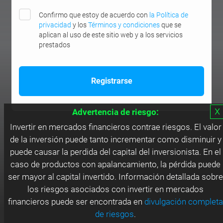
Confirmo que estoy de acuerdo con
la Política de
privacidad
y los
Términos y condiciones
que se
aplican al uso de este sitio web y a los servicios
prestados
х
Advertencia de riesgo:
Invertir en mercados financieros contrae riesgos. El valor
de la inversión puede tanto incrementar como disminuir y
puede causar la perdida del capital del inversionista. En el
caso de productos con apalancamiento, la pérdida puede
ser mayor al capital invertido. Información detallada sobre
los riesgos asociados con invertir en mercados
financieros puede ser encontrada en
divulgación completa
de riesgos
.