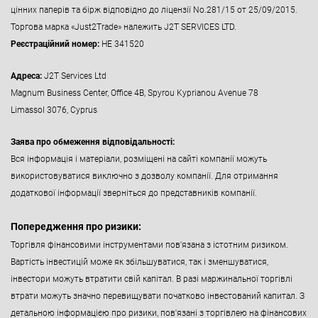
цінних паперів та бірж відповідно до ліцензії No.281/15 от 25/09/2015.
Торгова марка «Just2Trade» належить J2T SERVICES LTD.
Реєстраційний номер:
HE 341520
Адреса:
J2T Services Ltd
Magnum Business Center, Office 4B, Spyrou Kyprianou Avenue 78
Limassol 3076, Cyprus
Заява про обмеження відповідальності:
Вся інформація і матеріали, розміщені на сайті компанії можуть
використовуватися виключно з дозволу компанії. Для отримання
додаткової інформації зверніться до представників компанії.
Попередження про ризики:
Торгівля фінансовими інструментами пов'язана з істотним ризиком.
Вартість інвестицій може як збільшуватися, так і зменшуватися,
інвестори можуть втратити свій капітал. В разі маржинальної торгівлі
втрати можуть значно перевищувати початково інвестований капитал. З
детальною інформацією про ризики, пов'язані з торгівлею на фінансових