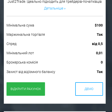
Just2Trade. Ідеально підходить для трейдерів-початківців
Детальніше »
Мінімальна сума
$100
Маржинальна торгівля
Так
Спред
від 0,5
Мінімальний лот
0,01
Брокерська комісія
0
Захист від від'ємного балансу
Так
ВІДКРИТИ РАХУНОК
ДЕМО