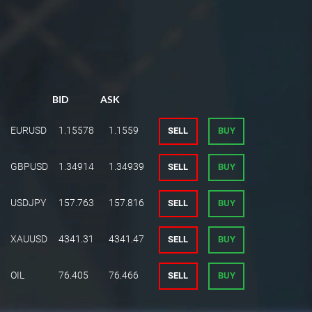
BID
ASK
EURUSD
1.15578
1.1559
SELL
BUY
GBPUSD
1.34914
1.34939
SELL
BUY
USDJPY
157.763
157.816
SELL
BUY
XAUUSD
4341.31
4341.47
SELL
BUY
OIL
76.405
76.466
SELL
BUY