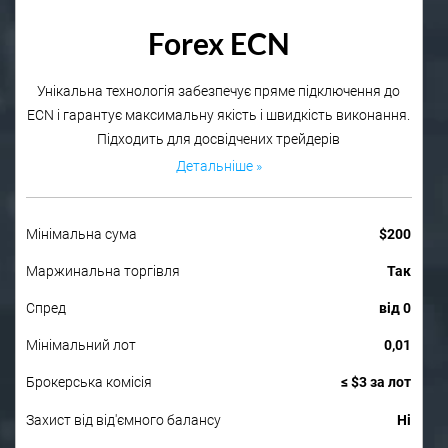
Forex ECN
Унікальна технологія забезпечує пряме підключення до
ECN і гарантує максимальну якість і швидкість виконання.
Підходить для досвідчених трейдерів
Детальніше »
Мінімальна сума
$200
Маржинальна торгівля
Так
Спред
від 0
Мінімальний лот
0,01
Брокерська комісія
≤ $3 за лот
Захист від від'ємного балансу
Ні