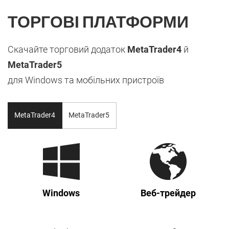
ТОРГОВІ ПЛАТФОРМИ
Скачайте торговий додаток
MetaTrader4
й
MetaTrader5
для Windows та мобільних пристроїв
MetaTrader4
MetaTrader5
Windows
Веб-трейдер