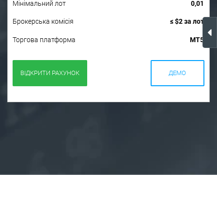
Мінімальний лот
0,01
Брокерська комісія
≤ $2 за лот
Торгова платформа
MT5
ВІДКРИТИ РАХУНОК
ДЕМО