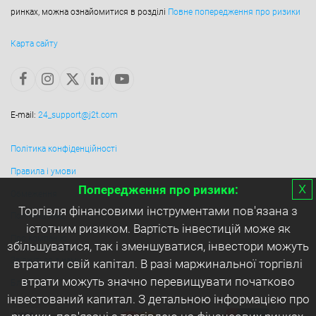
ринках, можна ознайомитися в розділі
Повне попередження про ризики
Карта сайту
E-mail:
24_support@j2t.com
Політика конфіденційності
Правила і умови
х
Попередження про ризики:
Обмеження
Торгівля фінансовими інструментами пов'язана з
Політика AML
істотним ризиком. Вартість інвестицій може як
Про компанію
збільшуватися, так і зменшуватися, інвестори можуть
Зв'яжіться з нами
втратити свій капітал. В разі маржинальної торгівлі
втрати можуть значно перевищувати початково
Блог
інвестований капитал. З детальною інформацією про