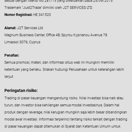
sesuai dengan lisensi No.281/15 yang dikeluarkan pada 25/09/2015.
Trademark "Just2Trade" dimiliki oleh J2T SERVICES LTD.
Nomor Registrasi:
HE 341520
Alamat:
J2T Services Ltd
Magnum Business Center, Office 4B, Spyrou Kyprianou Avenue 78
Limassol 3076, Cyprus
Penafian:
Semua promosi, materi, dan informasi situs web ini mungkin memiliki
ketentuan yang berlaku. Silakan hubungi Perusahaan untuk keterangan lebih
lanjut
Peringatan risiko:
Trading di pasar keuangan mengandung risiko. Nilai investasi bisa naik atau
turun, dan investor bisa kehilangan semua modal investasinya. Dalam hal
produk dengan leverage, nilai kerugian mungkin saja lebih besar dibandingkan
modal awal investasi. Informasi terperinci tentang risiko terkait dengan trading
di pasar keuangan dapat ditemukan di Syarat dan Ketentuan Umum untuk