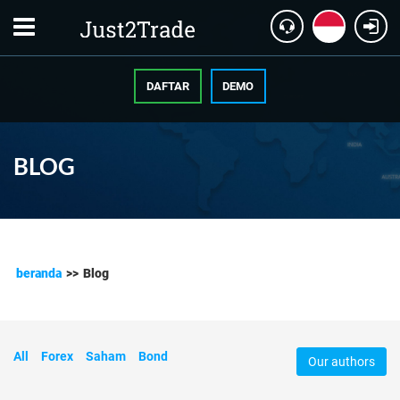
DAFTAR
DEMO
BLOG
beranda
>>
Blog
All
Forex
Saham
Bond
Our authors