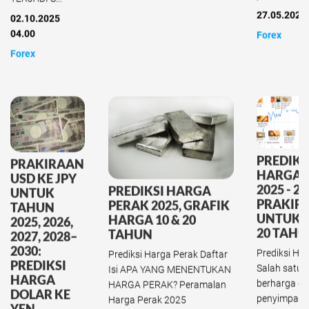
27.05.2025
02.10.2025
04.00
Forex
Forex
PREDIKS
PRAKIRAAN
HARGA 
USD KE JPY
2025 - 20
PREDIKSI HARGA
UNTUK
PRAKIR
PERAK 2025, GRAFIK
TAHUN
UNTUK 5,
HARGA 10 & 20
2025, 2026,
20 TAH
TAHUN
2027, 2028–
2030:
Prediksi Ha
Prediksi Harga Perak Daftar
PREDIKSI
Salah satu a
Isi APA YANG MENENTUKAN
HARGA
berharga d
HARGA PERAK? Peramalan
DOLAR KE
penyimpana
Harga Perak 2025