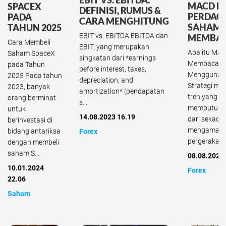
EBIT VS. EBITDA:
MACD D
SPACEX
DEFINISI, RUMUS &
PERDAG
PADA
CARA MENGHITUNG
SAHAM 
TAHUN 2025
EBIT vs. EBITDA EBITDA dan
MEMBA
Cara Membeli
EBIT, yang merupakan
Apa itu MAC
Saham SpaceX
singkatan dari *earnings
Membaca d
pada Tahun
before interest, taxes,
Menggunak
2025 Pada tahun
depreciation, and
Strategi men
2023, banyak
amortization* (pendapatan
tren yang s
orang berminat
s...
membutuhka
untuk
14.08.2023 16.19
dari sekada
berinvestasi di
mengamati
bidang antariksa
Forex
pergerakan h
dengan membeli
saham S...
08.08.2023
10.01.2024
Forex
22.06
Saham