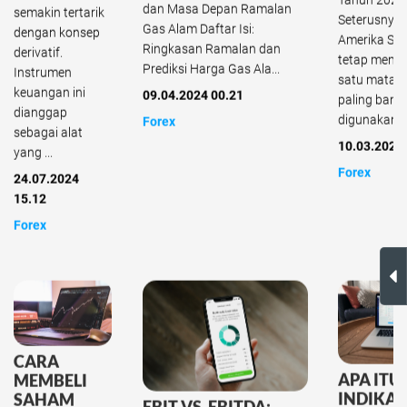
Tahun 2025
dan Masa Depan Ramalan
semakin tertarik
Seterusnya 
Gas Alam Daftar Isi:
dengan konsep
Amerika Ser
Ringkasan Ramalan dan
derivatif.
tetap menja
Prediksi Harga Gas Ala...
Instrumen
satu mata 
keuangan ini
09.04.2024 00.21
paling bany
dianggap
digunakan da
Forex
sebagai alat
10.03.2024
yang ...
Forex
24.07.2024
15.12
Forex
CARA
APA ITU
MEMBELI
INDIKA
SAHAM