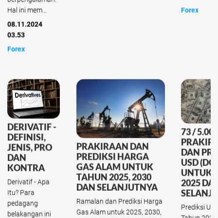
Hal ini mem...
Forex
08.11.2024
03.53
Forex
DERIVATIF -
73 / 5.00
DEFINISI,
PRAKIR
PRAKIRAAN DAN
JENIS, PRO
DAN PRE
PREDIKSI HARGA
DAN
USD (DO
GAS ALAM UNTUK
KONTRA
UNTUK 
TAHUN 2025, 2030
Derivatif - Apa
2025 DA
DAN SELANJUTNYA
SELANJ
Itu? Para
Ramalan dan Prediksi Harga
pedagang
Prediksi US
Gas Alam untuk 2025, 2030,
belakangan ini