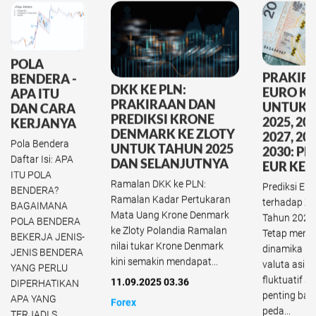
POLA
PRAKIR
BENDERA -
DKK KE PLN:
EURO KE
APA ITU
PRAKIRAAN DAN
UNTUK 
DAN CARA
PREDIKSI KRONE
2025, 202
KERJANYA
DENMARK KE ZLOTY
2027, 202
Pola Bendera
UNTUK TAHUN 2025
2030: PR
Daftar Isi: APA
DAN SELANJUTNYA
EUR KE 
ITU POLA
Ramalan DKK ke PLN:
Prediksi Eur
BENDERA?
Ramalan Kadar Pertukaran
terhadap Zl
BAGAIMANA
Mata Uang Krone Denmark
Tahun 2025
POLA BENDERA
ke Zloty Polandia Ramalan
Tetap mengi
BEKERJA JENIS-
nilai tukar Krone Denmark
dinamika pa
JENIS BENDERA
kini semakin mendapat...
valuta asin
YANG PERLU
fluktuatif s
11.09.2025 03.36
DIPERHATIKAN
penting bag
APA YANG
Forex
peda...
TERJADI S...