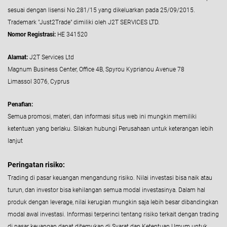
sesuai dengan lisensi No.281/15 yang dikeluarkan pada 25/09/2015.
Trademark "Just2Trade" dimiliki oleh J2T SERVICES LTD.
Nomor Registrasi:
HE 341520
Alamat:
J2T Services Ltd
Magnum Business Center, Office 4B, Spyrou Kyprianou Avenue 78
Limassol 3076, Cyprus
Penafian:
Semua promosi, materi, dan informasi situs web ini mungkin memiliki
ketentuan yang berlaku. Silakan hubungi Perusahaan untuk keterangan lebih
lanjut
Peringatan risiko:
Trading di pasar keuangan mengandung risiko. Nilai investasi bisa naik atau
turun, dan investor bisa kehilangan semua modal investasinya. Dalam hal
produk dengan leverage, nilai kerugian mungkin saja lebih besar dibandingkan
modal awal investasi. Informasi terperinci tentang risiko terkait dengan trading
di pasar keuangan dapat ditemukan di Syarat dan Ketentuan Umum untuk