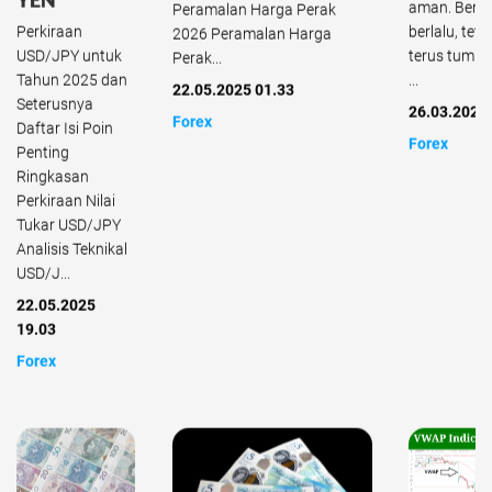
YEN
aman. Bera
Peramalan Harga Perak
Perkiraan
berlalu, teta
2026 Peramalan Harga
USD/JPY untuk
terus tumbu
Perak...
Tahun 2025 dan
...
22.05.2025 01.33
Seterusnya
26.03.2025
Forex
Daftar Isi Poin
Forex
Penting
Ringkasan
Perkiraan Nilai
Tukar USD/JPY
Analisis Teknikal
USD/J...
22.05.2025
19.03
Forex