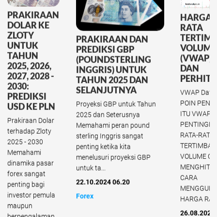
PRAKIRAAN
HARGA 
DOLAR KE
RATA
ZLOTY
TERTIM
PRAKIRAAN DAN
UNTUK
VOLUME
PREDIKSI GBP
TAHUN
(VWAP) -
(POUNDSTERLING
2025, 2026,
DAN
INGGRIS) UNTUK
2027, 2028 -
PERHIT
TAHUN 2025 DAN
2030:
SELANJUTNYA
VWAP Daftar
PREDIKSI
POIN PENT
Proyeksi GBP untuk Tahun
USD KE PLN
ITU VWAP?
2025 dan Seterusnya
Prakiraan Dolar
PENTINGN
Memahami peran pound
terhadap Zloty
RATA-RATA
sterling Inggris sangat
2025 - 2030
TERTIMBA
penting ketika kita
Memahami
VOLUME C
menelusuri proyeksi GBP
dinamika pasar
MENGHITU
untuk ta...
forex sangat
CARA
22.10.2024 06.20
penting bagi
MENGGUN
investor pemula
Forex
HARGA RATA
maupun
26.08.2024
berpengalaman.