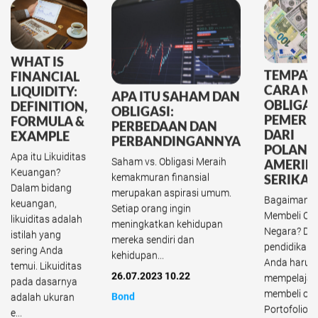
WHAT IS
TEMPAT
FINANCIAL
CARA M
LIQUIDITY:
APA ITU SAHAM DAN
OBLIGAS
DEFINITION,
OBLIGASI:
PEMERI
FORMULA &
PERBEDAAN DAN
DARI
EXAMPLE
PERBANDINGANNYA
POLAND
Apa itu Likuiditas
Saham vs. Obligasi Meraih
AMERIK
Keuangan?
kemakmuran finansial
SERIKAT
Dalam bidang
merupakan aspirasi umum.
Bagaimana 
keuangan,
Setiap orang ingin
Membeli Obl
likuiditas adalah
meningkatkan kehidupan
Negara? Da
istilah yang
mereka sendiri dan
pendidikan 
sering Anda
kehidupan...
Anda harus
temui. Likuiditas
26.07.2023 10.22
mempelajari
pada dasarnya
membeli obli
Bond
adalah ukuran
Portofolio 
e...