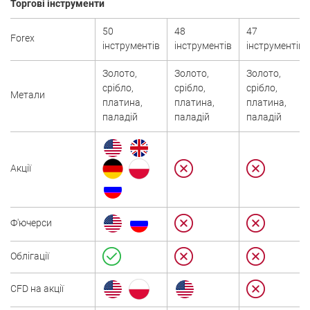
Торгові інструменти
50
48
47
Forex
інструментів
інструментів
інструментів
Золото,
Золото,
Золото,
срібло,
срібло,
срібло,
Метали
платина,
платина,
платина,
паладій
паладій
паладій
Акції
Ф'ючерси
Облігації
CFD на акції