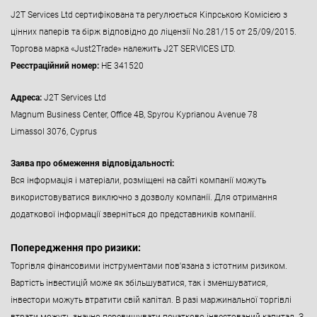
J2T Services Ltd сертифікована та регулюється Кіпрською Комісією з
цінних паперів та бірж відповідно до ліцензії No.281/15 от 25/09/2015.
Торгова марка «Just2Trade» належить J2T SERVICES LTD.
Реєстраційний номер:
HE 341520
Адреса:
J2T Services Ltd
Magnum Business Center, Office 4B, Spyrou Kyprianou Avenue 78
Limassol 3076, Cyprus
Заява про обмеження відповідальності:
Вся інформація і матеріали, розміщені на сайті компанії можуть
використовуватися виключно з дозволу компанії. Для отримання
додаткової інформації зверніться до представників компанії.
Попередження про ризики:
Торгівля фінансовими інструментами пов'язана з істотним ризиком.
Вартість інвестицій може як збільшуватися, так і зменшуватися,
інвестори можуть втратити свій капітал. В разі маржинальної торгівлі
втрати можуть значно перевищувати початково інвестований капитал. З