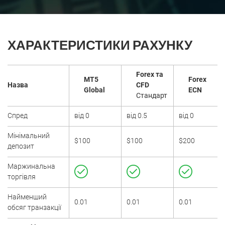
ХАРАКТЕРИСТИКИ РАХУНКУ
Forex та
MT5
Forex
Назва
CFD
Global
ECN
Стандарт
Спред
від 0
від 0.5
від 0
Мінімальний
$100
$100
$200
депозит
Маржинальна
торгівля
Найменший
0.01
0.01
0.01
обсяг транзакції