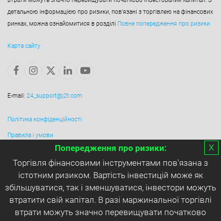
детальною інформацією про ризики, пов'язані з торгівлею на фінансових
ринках, можна ознайомитися в розділі
Повне попередження про ризики
Карта сайту
E-mail:
24_support@j2t.com
Політика конфіденційності
Правила і умови
х
Попередження про ризики:
Обмеження
Торгівля фінансовими інструментами пов'язана з
Політика AML
істотним ризиком. Вартість інвестицій може як
Про компанію
збільшуватися, так і зменшуватися, інвестори можуть
Зв'яжіться з нами
втратити свій капітал. В разі маржинальної торгівлі
втрати можуть значно перевищувати початково
Блог