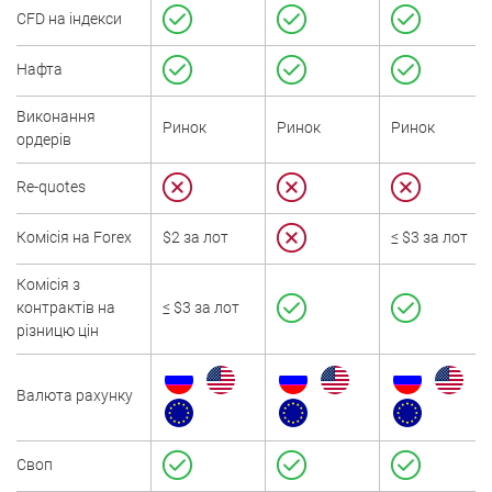
CFD на індекси
Нафта
Виконання
Ринок
Ринок
Ринок
ордерів
Re-quotes
Комісія на Forex
$2 за лот
≤ $3 за лот
Комісія з
контрактів на
≤ $3 за лот
різницю цін
Валюта рахунку
Своп