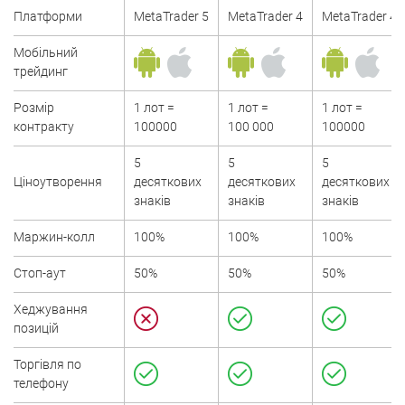
Платформи
MetaTrader 5
MetaTrader 4
MetaTrader 4
Мобільний
трейдинг
Розмір
1 лот =
1 лот =
1 лот =
контракту
100000
100 000
100000
5
5
5
Ціноутворення
десяткових
десяткових
десяткових
знаків
знаків
знаків
Маржин-колл
100%
100%
100%
Стоп-аут
50%
50%
50%
Хеджування
позицій
Торгівля по
телефону