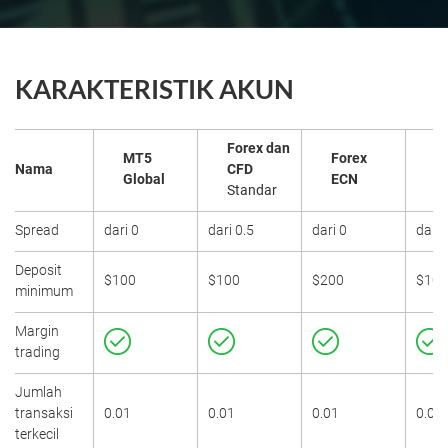
KARAKTERISTIK AKUN
Forex dan
MT5
Forex
F
Nama
CFD
Global
ECN
E
Standar
Spread
dari 0
dari 0.5
dari 0
dari 
Deposit
$100
$100
$200
$100
minimum
Margin
trading
Jumlah
transaksi
0.01
0.01
0.01
0.01
terkecil