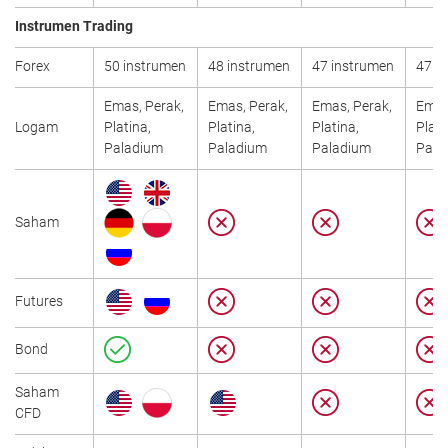
Instrumen Trading
Forex
50 instrumen
48 instrumen
47 instrumen
47 i
Emas, Perak,
Emas, Perak,
Emas, Perak,
Emas
Logam
Platina,
Platina,
Platina,
Plati
Paladium
Paladium
Paladium
Pala
Saham
Futures
Bond
Saham
CFD