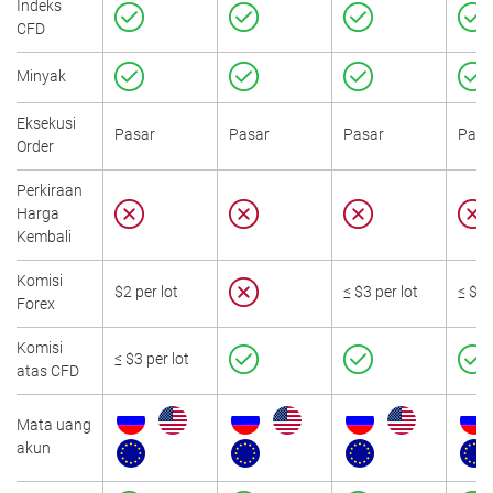
Indeks
CFD
Minyak
Eksekusi
Pasar
Pasar
Pasar
Pasa
Order
Perkiraan
Harga
Kembali
Komisi
$2 per lot
≤ $3 per lot
≤ $2 
Forex
Komisi
≤ $3 per lot
atas CFD
Mata uang
akun