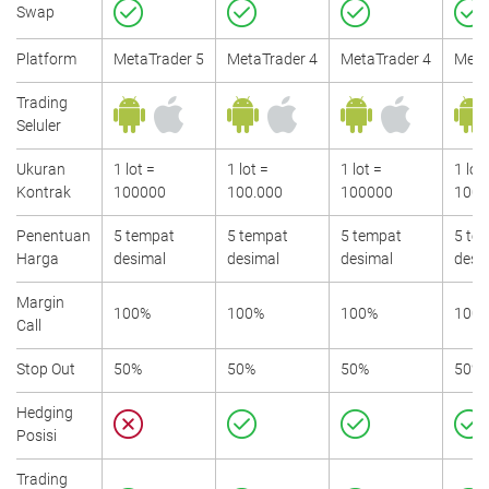
Swap
Platform
MetaTrader 5
MetaTrader 4
MetaTrader 4
Meta
Trading
Seluler
Ukuran
1 lot =
1 lot =
1 lot =
1 lot
Kontrak
100000
100.000
100000
1000
Penentuan
5 tempat
5 tempat
5 tempat
5 te
Harga
desimal
desimal
desimal
desi
Margin
100%
100%
100%
100
Call
Stop Out
50%
50%
50%
50%
Hedging
Posisi
Trading