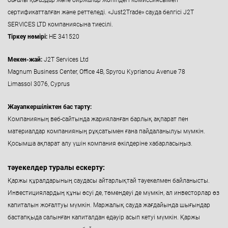
сертификатталған және реттеледі. «Just2Trade» сауда белгісі J2T
SERVICES LTD компаниясына тиесілі.
Тіркеу нөмірі:
HE 341520
Мекен-жай:
J2T Services Ltd
Magnum Business Center, Office 4B, Spyrou Kyprianou Avenue 78
Limassol 3076, Cyprus
Жауапкершіліктен бас тарту:
Компанияның веб-сайтында жарияланған барлық ақпарат пен
материалдар компанияның рұқсатымен ғана пайдаланылуы мүмкін.
Қосымша ақпарат алу үшін компания өкілдеріне хабарласыңыз.
тәуекелдер туралы ескерту:
Қаржы құралдарының саудасы айтарлықтай тәуекелмен байланысты.
Инвестициялардың құны өсуі де, төмендеуі де мүмкін, ал инвесторлар өз
капиталын жоғалтуы мүмкін. Маржалық сауда жағдайында шығындар
бастапқыда салынған капиталдан едәуір асып кетуі мүмкін. Қаржы