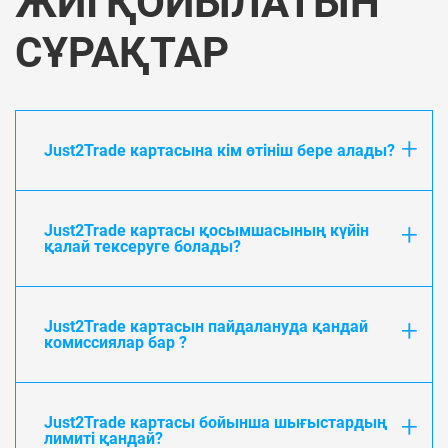
ЖИІ ҚОЙЫЛАТЫН
СҰРАҚТАР
Just2Trade картасына кім өтініш бере алады?
Just2Trade картасы қосымшасының күйін
қалай тексеруге болады?
Just2Trade картасын пайдалануда қандай
комиссиялар бар ?
Just2Trade картасы бойынша шығыстардың
лимиті қандай?