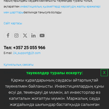
нарықтарындағы саудаға байланысты тәуекелдер туралы толық
ақпаратпен
инвестициялық қызметтерді көрсетудің жалпы ережелері
мен шарттары
бөлімінде танысуға болады
Сайт картасы
Тел: +357 25 055 966
E-mail:
24_support@j2t.com
Құпиялылық саясаты
х
тәуекелдер туралы ескерту:
Ережелер мен шарттар
Қаржы құралдарының саудасы айтарлықтай
Шектеулер
тәуекелмен байланысты. Инвестициялардың құны
AML саясаты
өсуі де, төмендеуі де мүмкін, ал инвесторлар өз
Компания туралы
капиталын жоғалтуы мүмкін. Маржалық сауда
Бізбен хабарласыңыз
жағдайында шығындар бастапқыда салынған