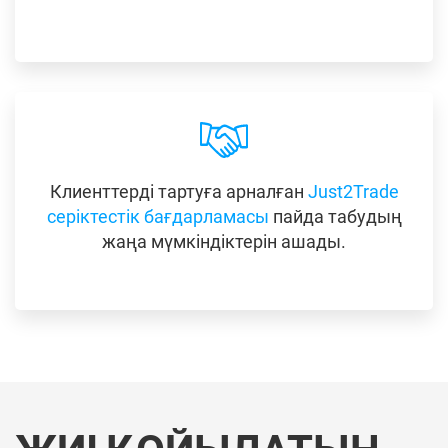
Клиенттерді тартуға арналған
Just2Trade
серіктестік бағдарламасы
пайда табудың
жаңа мүмкіндіктерін ашады.