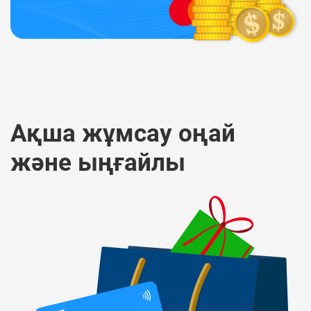
Ақша жұмсау оңай
және ыңғайлы