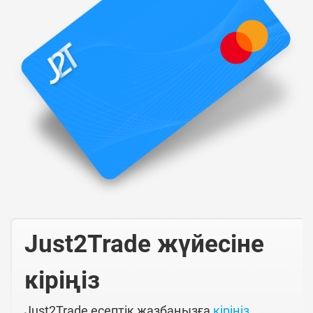
Just2Trade жүйесіне
кіріңіз
Just2Trade есептік жазбаңызға
кіріңіз