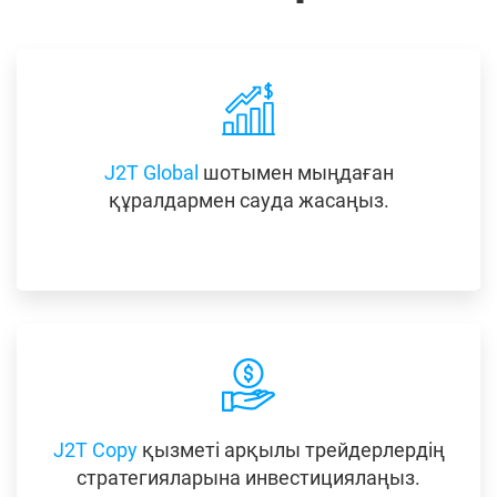
J2T Global
шотымен мыңдаған
құралдармен сауда жасаңыз.
J2T Copy
қызметі арқылы трейдерлердің
стратегияларына инвестициялаңыз.