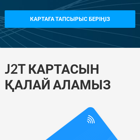
КАРТАҒА ТАПСЫРЫС БЕРІҢІЗ
J2T КАРТАСЫН
ҚАЛАЙ АЛАМЫЗ