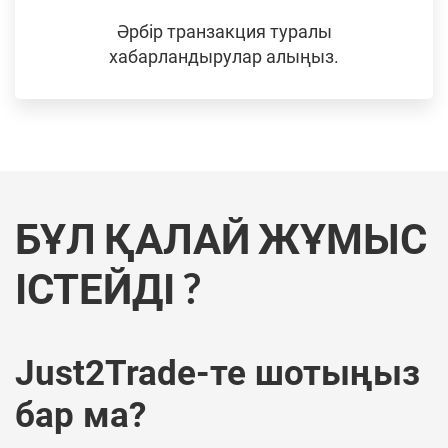
Әрбір транзакция туралы
хабарландырулар алыңыз.
БҰЛ ҚАЛАЙ ЖҰМЫС
ІСТЕЙДІ ?
Just2Trade-те шотыңыз
бар ма?