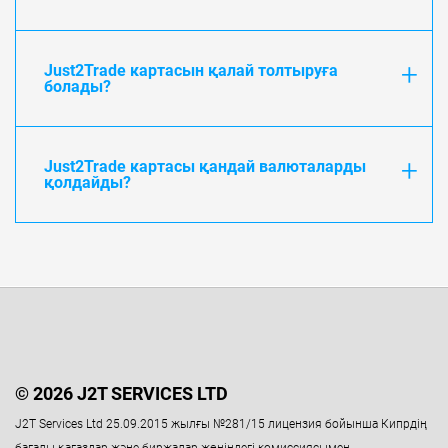
Just2Trade картасын қалай толтыруға
болады?
Just2Trade картасы қандай валюталарды
қолдайды?
© 2026 J2T SERVICES LTD
J2T Services Ltd 25.09.2015 жылғы №281/15 лицензия бойынша Кипрдің
бағалы қағаздар және биржалар жөніндегі комиссиясымен