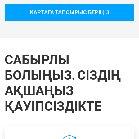
КАРТАҒА ТАПСЫРЫС БЕРІҢІЗ
САБЫРЛЫ
БОЛЫҢЫЗ. СІЗДІҢ
АҚШАҢЫЗ
ҚАУІПСІЗДІКТЕ