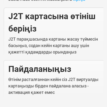
J2T картасына өтініш
беріңіз
J2T парақшасында картаны жасау түймесін
басыңыз, содан кейін картаны ашу үшін
қажетті қадамдарды орындаңыз
Пайдаланыңыз
Өтінім расталғаннан кейін сіз J2T виртуалды
картаңызды бірден пайдалана аласыз -
активация қажет емес