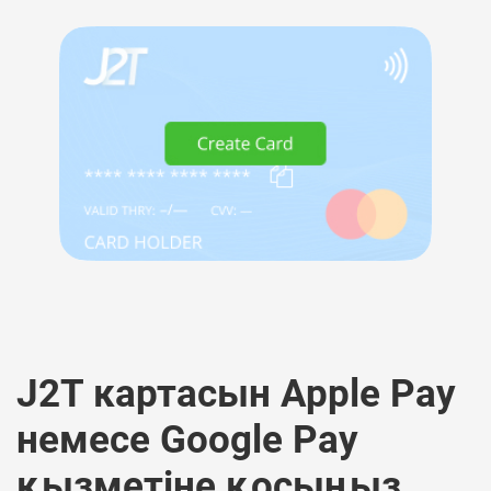
J2T картасын Apple Pay
немесе Google Pay
қызметіне қосыңыз