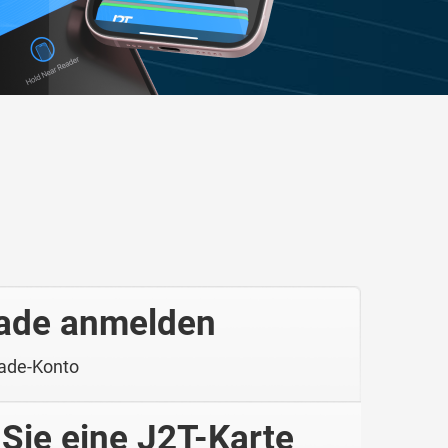
rade anmelden
rade-Konto
Sie eine J2T-Karte