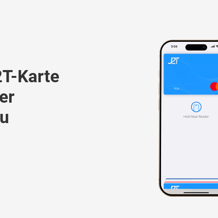
2T-Karte
er
zu