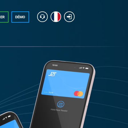
UER
DÉMO