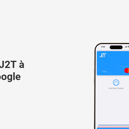
 J2T à
oogle