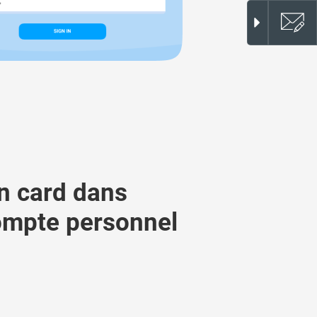
n сard dans
ompte personnel