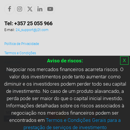
Tel: +357 25 055 966
E-mail:
24_support@j2t.com
Política de Privacidade
Termos e Condições
х
Aviso de riscos:
Restrições
Negociar nos mercados financeiros acarreta riscos. O
Política AML
valor dos investimentos pode tanto aumentar como
Sobre a empresa
diminuir e os investidores podem perder todo seu capital
Contactar-nos
de investimento. No caso de um produto alavancado, a
perda pode ser maior do que o capital inicial investido.
Blogue
Informações detalhadas sobre os riscos associados à
negociação nos mercados financeiros podem ser
encontrados em
Termos e Condições Gerais para a
prestação de serviços de investimento