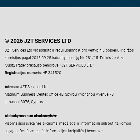
© 2026 J2T SERVICES LTD
J2T Services Ltd yra įgaliota ir reguliuojama Kipro vertybinių popierių ir biržos
komisijos pagal 2015-09-25 išduotą licenciją Nr. 281/15. Prekės ženklas
"Just2Trade" priklauso bendrovei "J2T SERVICES LTD".
Registracijos numeris:
HE 341520
Adresas:
J2T Services Ltd
Magnum Business Center, Office 4B, Spyrou Kyprianou Avenue 78
Limassol 3076, Cyprus
Atsisakymas nuo atsakomybės:
Visoms šios svetainės akcijoms, medžiagai ir informacijai gali būti taikomos
sąlygos. Dėl išsamesnės informacijos kreipkitės į bendrovę