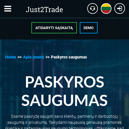
ATIDARYTI SĄSKAITĄ
DEMO
Home
>>
Apie įmonę
>>
Paskyros saugumas
PASKYROS
SAUGUMAS
Esame pasiryžę saugoti savo klientų, partnerių ir darbuotojų
saugumą ir privatumą. Taikydami naujausią geriausią pramonės
praktiką ir pažangiausias saugumo technologijas, užtikriname, kad