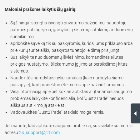
Maloniai prašome laikytis šių gairių:
Sąžiningai stengtis išvengti privatumo pažeidimų, naudotojų
patirties pablogėjimo, gamybinių sistemų sutrikimų ar duomenų
sunaikinimo.
apribokite sąveiką tik su paskyromis, kurios jums priklauso arba
prie kurių turite aiškų paskyros turėtojo leidimą prisijungti.
Susilaikykite nuo duomenų išviešinimo, komandinės eilutės
prieigos nustatymo, išliekamumo įgijimo ar persikėlimo į kitas
sistemas.
Naudokitės nurodytais ryšių kanalais (kaip nurodyta šiame
puslapyje), kad praneštumėte mums apie pažeidžiamumus.
Visą informaciją apie bet kokias aptiktas ar įtariamas saugumo
problemas laikykite konfidencialia, kol "Just2Trade" neduos
aiškaus sutikimo ją atskleisti.
Vadovaukitės "Just2Trade" atskleidimo gairėmis.
Jei manote, kad aptikote saugumo problemą, susisiekite su mumis
adresu
24_support@j2t.com
.