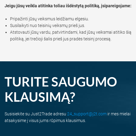
Jeigu jūsų veikla atitinka toliau išdėstytą politiką, įsipareigojame:
Pripažinti jūsų veiksmus leidžiamu elgesiu.
Susilaikyti nuo teisinių veiksmų prieš jus.
Atstovauti jūsų vardu, patvirtindami, kad jūsų veiksmai atitiko šią
politiką, jei trečioji šalis prieš jus pradės teisinį procesą.
TURITE SAUGUMO
KLAUSIMĄ?
Susisiekite su Just2Trade adresu
24_support@j2t.com
ir mes mielai
atsakysime į visus jums rūpimus klausimus.