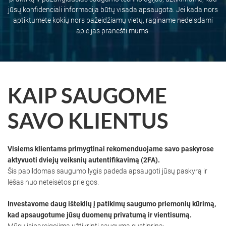
jūsų konfidenciali informacija būtų visada apsaugota. Jei kada nors
aptiktumėte kokių nors pažeidžiamų vietų, raginame nedelsdami
apie jas pranešti mums.
KAIP SAUGOME
SAVO KLIENTUS
Visiems klientams primygtinai rekomenduojame savo paskyrose
aktyvuoti dviejų veiksnių autentifikavimą (2FA).
Šis papildomas saugumo lygis padeda apsaugoti jūsų paskyrą ir
lėšas nuo neteisėtos prieigos.
Investavome daug išteklių į patikimų saugumo priemonių kūrimą,
kad apsaugotume jūsų duomenų privatumą ir vientisumą.