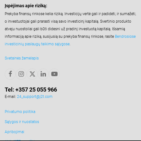
Įspėjimas apie riziką:
Prekyba finansų rinkose kelia riziką. Investicijų vertė gali ir padidėti, ir sumažėti,
o investuotojai gali prarasti visą savo investicinį kapitalą. Svertinio produkto
atveju nuostoliai gali būti didesni už pradinį investuotą kapitalą. Išsamią
informaciją apie riziką, susijusią su prekyba finansų rinkose, rasite
Bendrosiose
investicinių paslaugų teikimo sąlygose
.
Svetainės žemėlapis
Tel: +357 25 055 966
E-mail:
24_support@j2t.com
Privatumo politika
Sąlygos ir nuostatos
Apribojimai