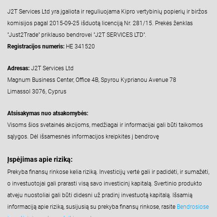
J2T Services Ltd yra įgaliota ir reguliuojama Kipro vertybinių popierių ir biržos
komisijos pagal 2015-09-25 išduotą licenciją Nr. 281/15. Prekės ženklas
"Just2Trade" priklauso bendrovei "J2T SERVICES LTD".
Registracijos numeris:
HE 341520
Adresas:
J2T Services Ltd
Magnum Business Center, Office 4B, Spyrou Kyprianou Avenue 78
Limassol 3076, Cyprus
Atsisakymas nuo atsakomybės:
Visoms šios svetainės akcijoms, medžiagai ir informacijai gali būti taikomos
sąlygos. Dėl išsamesnės informacijos kreipkitės į bendrovę
Įspėjimas apie riziką:
Prekyba finansų rinkose kelia riziką. Investicijų vertė gali ir padidėti, ir sumažėti,
o investuotojai gali prarasti visą savo investicinį kapitalą. Svertinio produkto
atveju nuostoliai gali būti didesni už pradinį investuotą kapitalą. Išsamią
informaciją apie riziką, susijusią su prekyba finansų rinkose, rasite
Bendrosiose