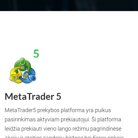
MetaTrader 5
MetaTrader5 prekybos platforma yra puikus
pasirinkimas aktyviam prekiautojui. Ši platforma
leidžia prekiauti vieno lango režimu pagrindinėse
akcijų ir ateities sandorių biržose bei Forex rinkoje,