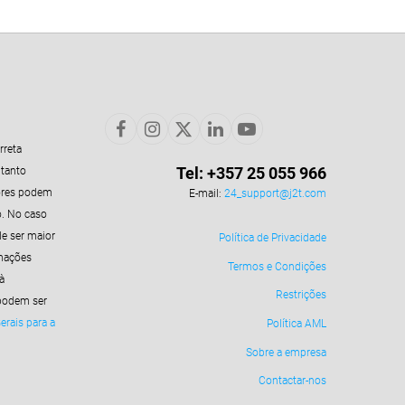
rreta
Tel: +357 25 055 966
 tanto
ores podem
E-mail:
24_support@j2t.com
o. No caso
e ser maior
Política de Privacidade
rmações
Termos e Condições
à
Restrições
podem ser
rais para a
Política AML
Sobre a empresa
Contactar-nos