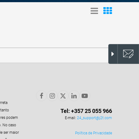
rreta
Tel: +357 25 055 966
 tanto
ores podem
E-mail:
24_support@j2t.com
o. No caso
e ser maior
Política de Privacidade