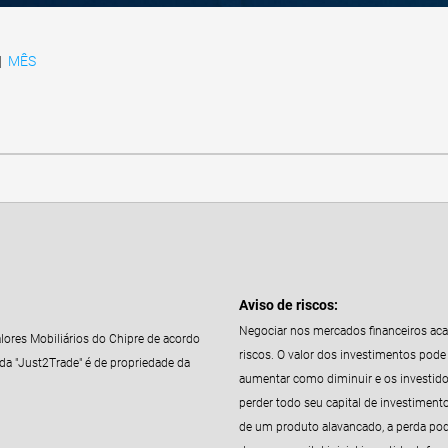
|
MÊS
Aviso de riscos:
Negociar nos mercados financeiros aca
lores Mobiliários do Chipre de acordo
riscos. O valor dos investimentos pode
a "Just2Trade" é de propriedade da
aumentar como diminuir e os investid
perder todo seu capital de investiment
de um produto alavancado, a perda pod