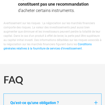
constituent pas une recommandation
d'acheter certains instruments.
Avertissement sur les risques : La négociation sur les marchés financiers
comporte des risques. La valeur des investissements peut aussi bien
augmenter que diminuer et les investisseurs peuvent perdre la totalité de leur
capital. Dans le cas d'un produit à effet de levier, la perte peut être supérieure
au capital initial investi. Des informations détaillées sur les risques associés à
la négociation sur les marchés financiers figurent dans les
Conditions
générales relatives à la fourniture de services d'investissement
..
FAQ
Qu'est-ce qu'une obligation ?