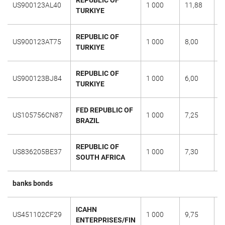
US900123AL40
1 000
11,88
1
TURKIYE
REPUBLIC OF
US900123AT75
1 000
8,00
1
TURKIYE
REPUBLIC OF
US900123BJ84
1 000
6,00
1
TURKIYE
FED REPUBLIC OF
US105756CN87
1 000
7,25
1
BRAZIL
REPUBLIC OF
US836205BE37
1 000
7,30
2
SOUTH AFRICA
banks bonds
ICAHN
US451102CF29
1 000
9,75
1
ENTERPRISES/FIN