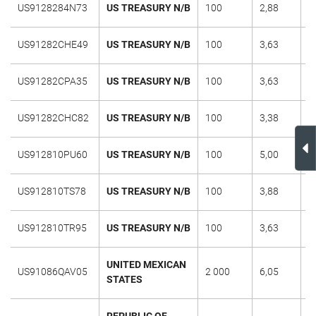
US9128284N73
US TREASURY N/B
100
2,88
1
US91282CHE49
US TREASURY N/B
100
3,63
3
US91282CPA35
US TREASURY N/B
100
3,63
3
US91282CHC82
US TREASURY N/B
100
3,38
1
US912810PU60
US TREASURY N/B
100
5,00
1
US912810TS78
US TREASURY N/B
100
3,88
1
US912810TR95
US TREASURY N/B
100
3,63
1
UNITED MEXICAN
US91086QAV05
2 000
6,05
1
STATES
REPUBLIC OF