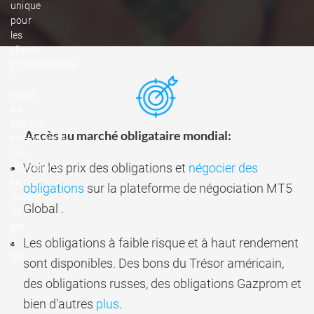
unique
pour
les
clients
professionnels
-
accès
au
marché
Accès au marché obligataire mondial:
international
des
Voir les prix des obligations et
négocier des
obligations
en
obligations
sur la plateforme de négociation MT5
dollars
Global
.
de
gré
Les obligations à faible risque et à haut rendement
à
gré
sont disponibles. Des bons du Trésor américain,
des obligations russes, des obligations Gazprom et
bien d'autres
plus
.