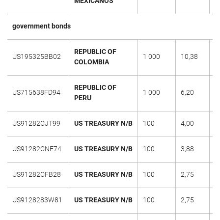
MEXICANOS
government bonds
REPUBLIC OF
US195325BB02
1 000
10,38
2
COLOMBIA
REPUBLIC OF
US715638FD94
1 000
6,20
3
PERU
US91282CJT99
US TREASURY N/B
100
4,00
1
US91282CNE74
US TREASURY N/B
100
3,88
3
US91282CFB28
US TREASURY N/B
100
2,75
3
US9128283W81
US TREASURY N/B
100
2,75
1