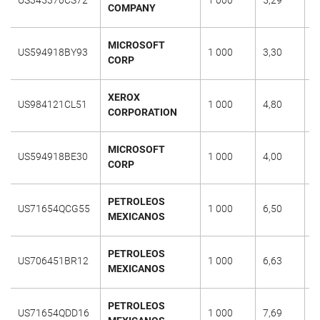
COMPANY
MICROSOFT
US594918BY93
1 000
3,30
0
CORP
XEROX
US984121CL51
1 000
4,80
0
CORPORATION
MICROSOFT
US594918BE30
1 000
4,00
1
CORP
PETROLEOS
US71654QCG55
1 000
6,50
1
MEXICANOS
PETROLEOS
US706451BR12
1 000
6,63
1
MEXICANOS
PETROLEOS
US71654QDD16
1 000
7,69
2