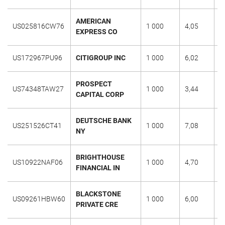
AMERICAN
US025816CW76
1 000
4,05
0
EXPRESS CO
US172967PU96
CITIGROUP INC
1 000
6,02
2
PROSPECT
US74348TAW27
1 000
3,44
1
CAPITAL CORP
DEUTSCHE BANK
US251526CT41
1 000
7,08
1
NY
BRIGHTHOUSE
US10922NAF06
1 000
4,70
2
FINANCIAL IN
BLACKSTONE
US09261HBW60
1 000
6,00
2
PRIVATE CRE