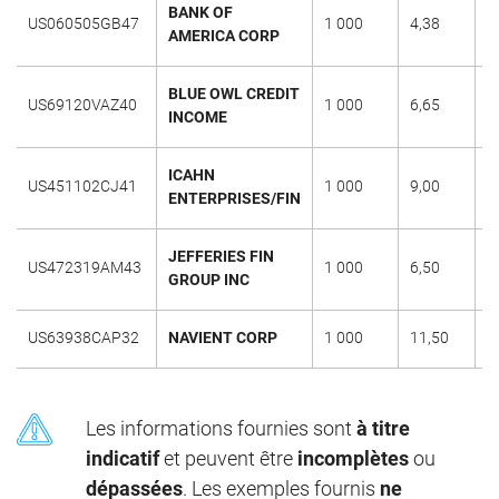
BANK OF
US060505GB47
1 000
4,38
-
AMERICA CORP
BLUE OWL CREDIT
US69120VAZ40
1 000
6,65
1
INCOME
ICAHN
US451102CJ41
1 000
9,00
1
ENTERPRISES/FIN
JEFFERIES FIN
US472319AM43
1 000
6,50
2
GROUP INC
US63938CAP32
NAVIENT CORP
1 000
11,50
1
Les informations fournies sont
à titre
indicatif
et peuvent être
incomplètes
ou
dépassées
. Les exemples fournis
ne