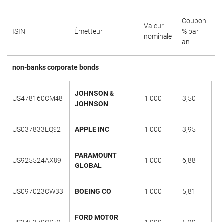
Coupon
Valeur
D
ISIN
Émetteur
% par
nominale
d
an
non-banks corporate bonds
JOHNSON &
US478160CM48
1 000
3,50
1
JOHNSON
US037833EQ92
APPLE INC
1 000
3,95
0
PARAMOUNT
US925524AX89
1 000
6,88
3
GLOBAL
US097023CW33
BOEING CO
1 000
5,81
0
FORD MOTOR
US345370CS72
1 000
5,29
0