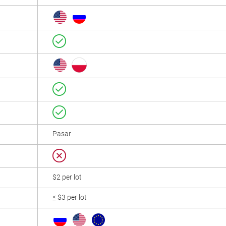
Pasar
$2 per lot
≤ $3 per lot