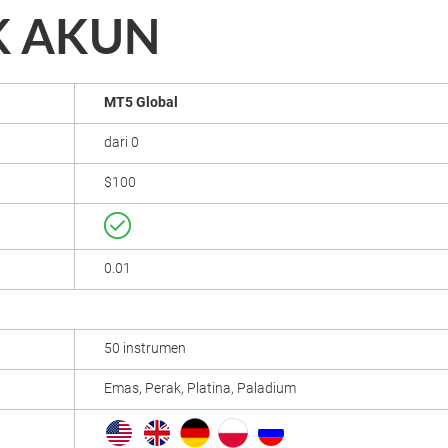
K AKUN
MT5 Global
dari 0
$100
0.01
50 instrumen
Emas, Perak, Platina, Paladium