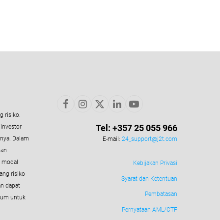
 risiko.
Tel: +357 25 055 966
 investor
inya. Dalam
E-mail:
24_support@j2t.com
ian
n modal
Kebijakan Privasi
tang risiko
Syarat dan Ketentuan
an dapat
Pembatasan
mum untuk
Pernyataan AML/CTF