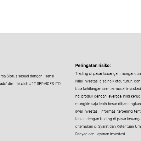
Peringatan risiko:
Trading di pasar keuangan mengandung
ursa Siprus sesuai dengan lisensi
Nilai investasi bisa naik atau turun, dan
de" dimiliki oleh J2T SERVICES LTD.
bisa kehilangan semua modal investas
hal produk dengan leverage, nilai kerug
mungkin saja lebih besar dibandingka
awal investasi. Informasi terperinci ten
terkait dengan trading di pasar keuang
ditemukan di Syarat dan Ketentuan U
Penyediaan Layanan Investasi.