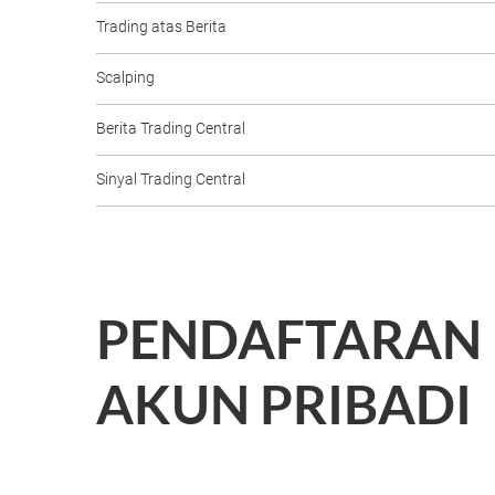
Trading atas Berita
Scalping
Berita Trading Central
Sinyal Trading Central
PENDAFTARAN
AKUN PRIBADI