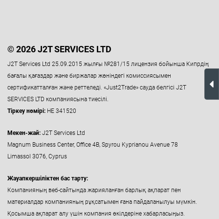
© 2026 J2T SERVICES LTD
J2T Services Ltd 25.09.2015 жылғы №281/15 лицензия бойынша Кипрдің
бағалы қағаздар және биржалар жөніндегі комиссиясымен
сертификатталған және реттеледі. «Just2Trade» сауда белгісі J2T
SERVICES LTD компаниясына тиесілі.
Тіркеу нөмірі:
HE 341520
Мекен-жай:
J2T Services Ltd
Magnum Business Center, Office 4B, Spyrou Kyprianou Avenue 78
Limassol 3076, Cyprus
Жауапкершіліктен бас тарту:
Компанияның веб-сайтында жарияланған барлық ақпарат пен
материалдар компанияның рұқсатымен ғана пайдаланылуы мүмкін.
Қосымша ақпарат алу үшін компания өкілдеріне хабарласыңыз.