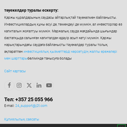
тәуекелдер туралы ескерту:
Қаржы құралдарының саудасы айтарлықтай тәуекелмен байланысты.
Инвестициялардың құны өсуі де, төмендеуі де мүмкін, ал инвесторлар өз
капиталын жоғалтуы мүмкін. Маржалық сауда жағдайында шығындар
бастапқыда салынған капиталдан едәуір асып кетуі мүмкін. Қаржы
нарықтарындағы саудаға байланысты тәуекелдер туралы толық
ақпаратпен
инвестициялық қызметтерді көрсетудің жалпы ережелері
мен шарттары
бөлімінде танысуға болады
Сайт картасы
Тел: +357 25 055 966
E-mail:
24_support@j2t.com
Құпиялылық саясаты