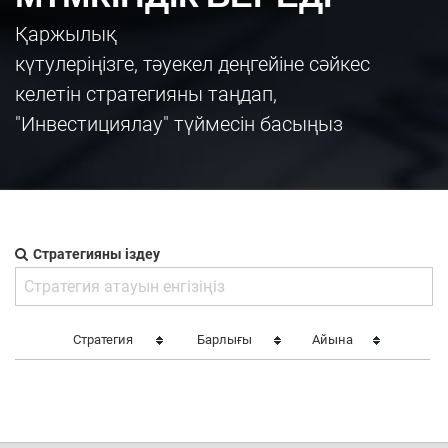
Қаржылық
күтулеріңізге, тәуекел деңгейіне сәйкес
келетін стратегияны таңдап,
"Инвестициялау" түймесін басыңыз
Стратегияны іздеу
Стратегия
Барлығы
Айына