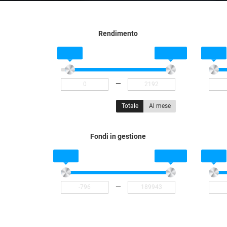
Rendimento
—
Totale
Al mese
Fondi in gestione
—