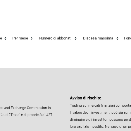
]
le
Per mese
Numero di abbonati
Discesa massima
Fon
Avviso di rischio:
Trading sui mercati finanziari comporta 
ities and Exchange Commission in
Il valore degli investimenti può sia au
 "Just2Trade" è di proprietà di J2T
diminuire e gli investitori possono perde
loro capitale investito. Nel caso di un 