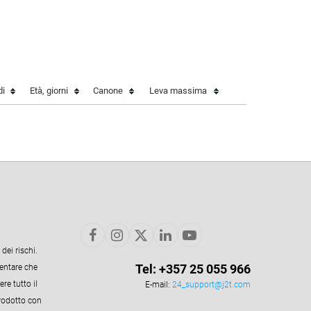
di
Età, giorni
Canone
Leva massima
dei rischi.
Tel: +357 25 055 966
mentare che
re tutto il
E-mail:
24_support@j2t.com
prodotto con