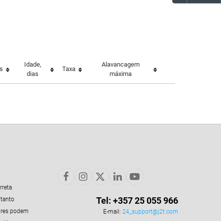
Idade,
Alavancagem
s
Taxa
dias
máxima
rreta
Tel: +357 25 055 966
 tanto
ores podem
E-mail:
24_support@j2t.com