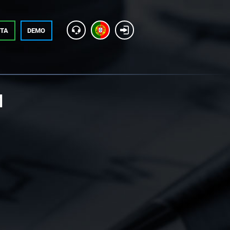
NTA
DEMO
M