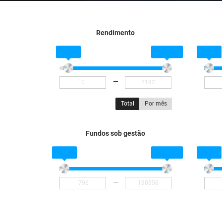
Rendimento
—
Total
Por mês
Fundos sob gestão
—