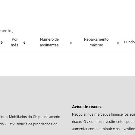
mento ]
Por
Número de
Rebaixamento
Fundo
mês
assinantes
máximo
Aviso de riscos:
Negociar nos mercados financeiros aca
lores Mobiliários do Chipre de acordo
riscos. O valor dos investimentos pode
a "Just2Trade" é de propriedade da
aumentar como diminuir e os investid