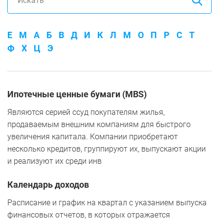
E
M
А
Б
В
Д
И
К
Л
М
О
П
Р
С
Т
Ф
Х
Ц
Э
Ипотечные ценные бумаги (MBS)
Являются серией ссуд покупателям жилья,
продаваемым внешним компаниям для быстрого
увеличения капитала. Компании приобретают
несколько кредитов, группируют их, выпускают акции
и реализуют их среди инв
Календарь доходов
Расписание и график на квартал с указанием выпуска
финансовых отчетов, в которых отражается