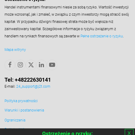
Handel instrumentami finansowymi niesie za sobą ryzyko. Wartość inwestycji
może wzrosnąć, jak i zmaleć, w związku z czym inwestorzy mogą stracić swój
kapitał. W przypadku dźwigni finasowej strata może być większa niż
zainwestowany kapitał. Sczegółowe informacje o ryzyku związanym z
handlem na rynkach finansowych są zawarte w
Pełne ostrzeżenie o ryzyku
.
Mapa witryny
Tel: +48222630141
E-mail:
24_support@j2t.com
Polityka prywatności
Warunki i postanowienia
Ograniczenia
Polityka AML
х
Ostrzeżenie o ryzyku: