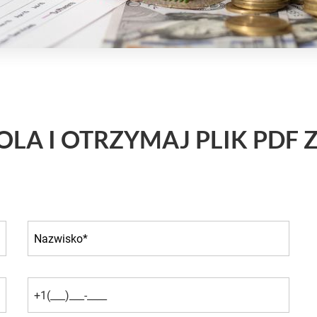
OLA I OTRZYMAJ PLIK PD