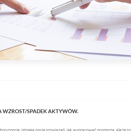
 NA WZROST/SPADEK AKTYWÓW.
oryzoncie. Istnieją opcje rozwiązań, jak wypracować prognozę. Ale te ro