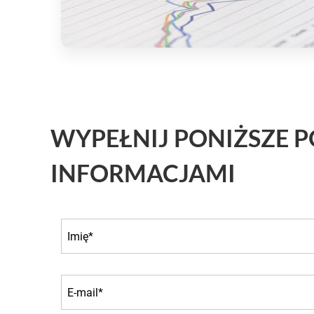
WYPEŁNIJ PONIŻSZE P
INFORMACJAMI