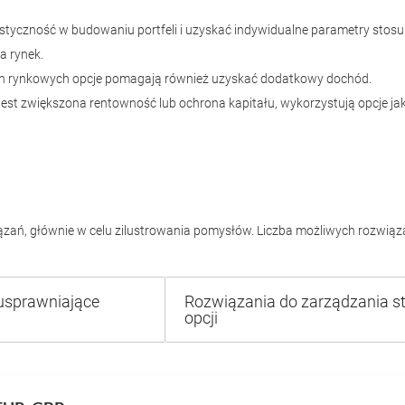
astyczność w budowaniu portfeli i uzyskać indywidualne parametry stosu
na rynek.
ch rynkowych opcje pomagają również uzyskać dodatkowy dochód.
 jest zwiększona rentowność lub ochrona kapitału, wykorzystują opcje ja
wiązań, głównie w celu zilustrowania pomysłów. Liczba możliwych rozwiąza
usprawniające
Rozwiązania do zarządzania s
opcji