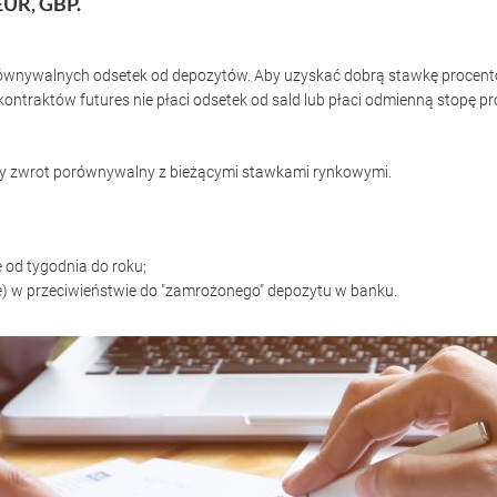
UR, GBP.
równywalnych odsetek od depozytów. Aby uzyskać dobrą stawkę procento
ontraktów futures nie płaci odsetek od sald lub płaci odmienną stopę p
ały zwrot porównywalny z bieżącymi stawkami rynkowymi.
 od tygodnia do roku;
) w przeciwieństwie do "zamrożonego" depozytu w banku.