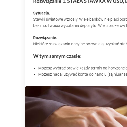
Rozwiązanie 1. STAŁA STAWKA W USD, E
Sytuacja.
Stawki światowe wzrosły. Wiele banków nie płaci po
bez możliwości wycofania depozytu. Wielu brokerów k
Rozwiązanie.
Niektóre rozwiązania opcyjne pozwalają uzyskać st
W tym samym czasie:
Możesz wybrać prawie każdy termin na horyzoncie
Możesz nadal używać konta do handlu (są niuanse