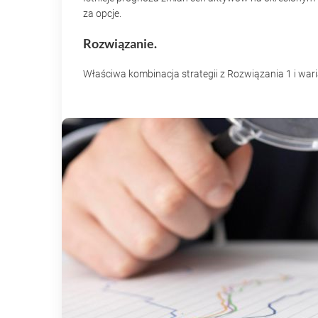
za opcje.
Rozwiązanie.
Właściwa kombinacja strategii z Rozwiązania 1 i wari