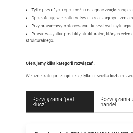
Tylko przy użyciu opcji można osiągnąć zwiększoną el
Opcje oferują wiele alternatyw dla realizacji spojrzenia 
Przy prawidłowym stosowaniu i korzystnych sytuacja
Prawie wszystkie produkty strukturalne, których celem
strukturalnego.
Oferujemy kilka kategorii rozwiązań.
W każdej kategorii znajduje się tylko niewielka liczba roz
Rozwiązania "pod
Rozwiązania 
klucz"
handel