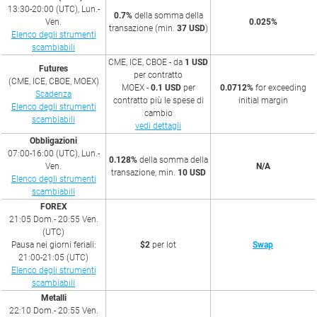
13:30-20:00 (UTC), Lun.-
0.7%
della somma della
Ven.
0.025%
transazione (min.
37 USD
)
Elenco degli strumenti
scambiabili
CME, ICE, CBOE - da
1 USD
Futures
per contratto
(CME, ICE, CBOE, MOEX)
MOEX -
0.1 USD
per
0.0712%
for exceeding
Scadenza
contratto più le spese di
initial margin
Elenco degli strumenti
cambio
scambiabili
vedi dettagli
Obbligazioni
07:00-16:00 (UTC), Lun.-
0.128%
della somma della
Ven.
N/A
transazione, min.
10 USD
Elenco degli strumenti
scambiabili
FOREX
21:05 Dom.- 20:55 Ven.
(UTC)
Pausa nei giorni feriali:
$2
per lot
Swap
21:00-21:05 (UTC)
Elenco degli strumenti
scambiabili
Metalli
22:10 Dom.- 20:55 Ven.