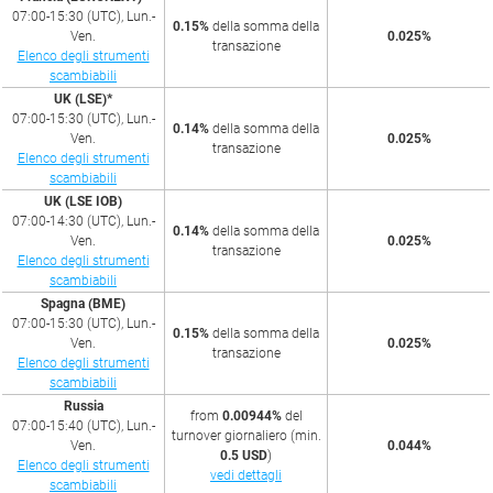
07:00-15:30 (UTC), Lun.-
0.15%
della somma della
Ven.
0.025%
transazione
Elenco degli strumenti
scambiabili
UK (LSE)*
07:00-15:30 (UTC), Lun.-
0.14%
della somma della
Ven.
0.025%
transazione
Elenco degli strumenti
scambiabili
UK (LSE IOB)
07:00-14:30 (UTC), Lun.-
0.14%
della somma della
Ven.
0.025%
transazione
Elenco degli strumenti
scambiabili
Spagna (BME)
07:00-15:30 (UTC), Lun.-
0.15%
della somma della
Ven.
0.025%
transazione
Elenco degli strumenti
scambiabili
Russia
from
0.00944%
del
07:00-15:40 (UTC), Lun.-
turnover giornaliero (min.
Ven.
0.044%
0.5 USD
)
Elenco degli strumenti
vedi dettagli
scambiabili