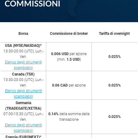
COMMISSIONI
Borsa
Commissione di broker
Tariffa di overnight
USA (NYSE/NASDAQ)*
13:30-20:00 (UTC), Lun.-
0.006 USD
per azione
Ven.
0.025%
(min.
1.5 USD
)
Elenco degli strumenti
scambiabili
Canada (TSX)
13:30-20:00 (UTC), Lun.-
Ven.
0.06 CAD
per azione
0.025%
Elenco degli strumenti
scambiabili
Germania
(TRADEGATE/XETRA)
07:00-15:30 (UTC), Lun.-
0.14%
della somma della
0.025%
Ven.
transazione
Elenco degli strumenti
scambiabili
Francia (EURONEXT)*