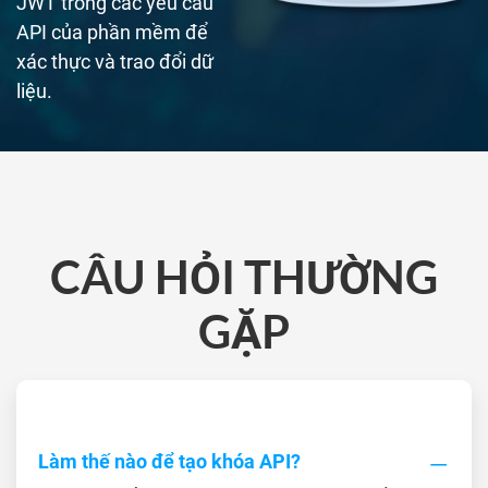
JWT trong các yêu cầu
API của phần mềm để
xác thực và trao đổi dữ
liệu.
CÂU HỎI THƯỜNG
GẶP
Làm thế nào để tạo khóa API?