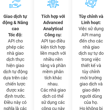
Giao dịch tự
Tích hợp với
Tùy chỉnh và
động & Nâng
Advanced
Linh hoạt:
cao
Analytical
Việc sử dụng
Tốc độ:
Công cụ:
API mang
API cho
API tạo điều
đến cho các
phép các
kiện tích hợp
nhà giao
nhà giao
liền mạch với
dịch sự tự do
dịch thực
nhiều nền
trong việc
hiện giao
tảng và phần
thiết kế và
dịch tự động
mềm phân
tùy chỉnh
dựa trên các
tích khác
môi trường
chiến lược
nhau.
giao dịch và
được xác
Các nhà giao
giao diện
định trước.
dịch có thể
người dùng
Điều này có
sử dụng các
của họ.
nghĩa là các
công cụ này
Họ không bị