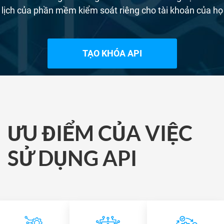
lịch của phần mềm kiểm soát riêng cho tài khoản của họ
TẠO KHÓA API
ƯU ĐIỂM CỦA VIỆC
SỬ DỤNG API