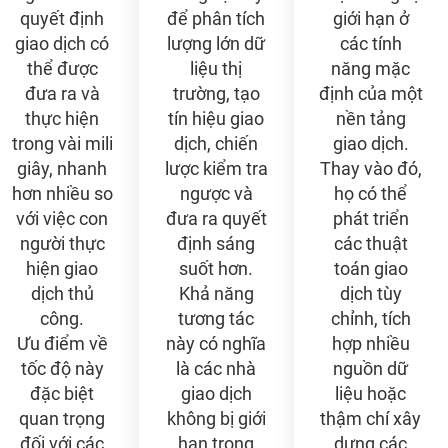
quyết định
để phân tích
giới hạn ở
giao dịch có
lượng lớn dữ
các tính
thể được
liệu thị
năng mặc
đưa ra và
trường, tạo
định của một
thực hiện
tín hiệu giao
nền tảng
trong vài mili
dịch, chiến
giao dịch.
giây, nhanh
lược kiểm tra
Thay vào đó,
hơn nhiều so
ngược và
họ có thể
với việc con
đưa ra quyết
phát triển
người thực
định sáng
các thuật
hiện giao
suốt hơn.
toán giao
dịch thủ
Khả năng
dịch tùy
công.
tương tác
chỉnh, tích
Ưu điểm về
này có nghĩa
hợp nhiều
tốc độ này
là các nhà
nguồn dữ
đặc biệt
giao dịch
liệu hoặc
quan trọng
không bị giới
thậm chí xây
đối với các
hạn trong
dựng các