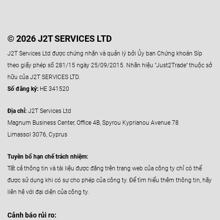
© 2026 J2T SERVICES LTD
J2T Services Ltd được chứng nhận và quản lý bởi Ủy ban Chứng khoán Síp
theo giấy phép số 281/15 ngày 25/09/2015. Nhãn hiệu "Just2Trade" thuộc sở
hữu của J2T SERVICES LTD.
Số đăng ký:
HE 341520
Địa chỉ:
J2T Services Ltd
Magnum Business Center, Office 4B, Spyrou Kyprianou Avenue 78
Limassol 3076, Cyprus
Tuyên bố hạn chế trách nhiệm:
Tất cả thông tin và tài liệu được đăng trên trang web của công ty chỉ có thể
được sử dụng khi có sự cho phép của công ty. Để tìm hiểu thêm thông tin, hãy
liên hệ với đại diện của công ty.
Cảnh báo rủi ro: