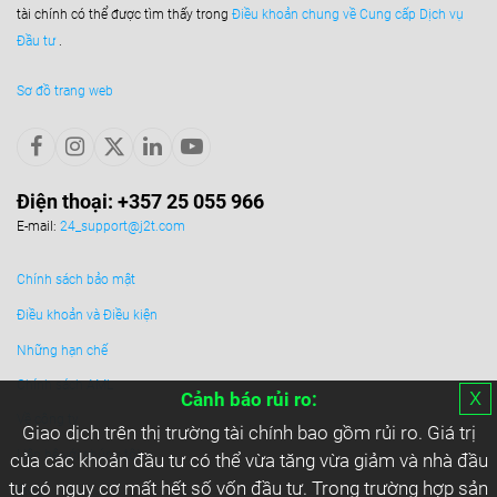
tài chính có thể được tìm thấy trong
Điều khoản chung về Cung cấp Dịch vụ
Đầu tư
.
Sơ đồ trang web
Điện thoại: +357 25 055 966
E-mail:
24_support@j2t.com
Chính sách bảo mật
Điều khoản và Điều kiện
Những hạn chế
Chính sách AML
х
Cảnh báo rủi ro:
Về công ty
Giao dịch trên thị trường tài chính bao gồm rủi ro. Giá trị
Liên hệ với chúng tôi
của các khoản đầu tư có thể vừa tăng vừa giảm và nhà đầu
tư có nguy cơ mất hết số vốn đầu tư. Trong trường hợp sản
Blog