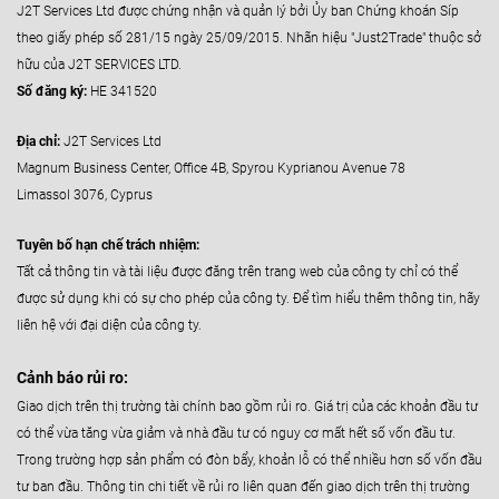
J2T Services Ltd được chứng nhận và quản lý bởi Ủy ban Chứng khoán Síp
theo giấy phép số 281/15 ngày 25/09/2015. Nhãn hiệu "Just2Trade" thuộc sở
hữu của J2T SERVICES LTD.
Số đăng ký:
HE 341520
Địa chỉ:
J2T Services Ltd
Magnum Business Center, Office 4B, Spyrou Kyprianou Avenue 78
Limassol 3076, Cyprus
Tuyên bố hạn chế trách nhiệm:
Tất cả thông tin và tài liệu được đăng trên trang web của công ty chỉ có thể
được sử dụng khi có sự cho phép của công ty. Để tìm hiểu thêm thông tin, hãy
liên hệ với đại diện của công ty.
Cảnh báo rủi ro:
Giao dịch trên thị trường tài chính bao gồm rủi ro. Giá trị của các khoản đầu tư
có thể vừa tăng vừa giảm và nhà đầu tư có nguy cơ mất hết số vốn đầu tư.
Trong trường hợp sản phẩm có đòn bẩy, khoản lỗ có thể nhiều hơn số vốn đầu
tư ban đầu. Thông tin chi tiết về rủi ro liên quan đến giao dịch trên thị trường